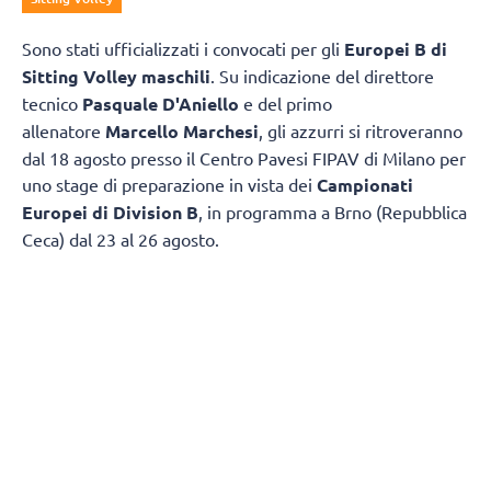
Sono stati ufficializzati i convocati per gli
Europei B di
Sitting Volley maschili
. Su indicazione del direttore
tecnico
Pasquale D'Aniello
e del primo
allenatore
Marcello Marchesi
, gli azzurri si ritroveranno
dal 18 agosto presso il Centro Pavesi FIPAV di Milano per
uno stage di preparazione in vista dei
Campionati
Europei di Division B
, in programma a Brno (Repubblica
Ceca) dal 23 al 26 agosto.
I 12 CONVOCATI
Enrico Ambrosetti
(Volley Club Trieste);
Simone
Burzacchi
(Volley Club Cesena);
Tommaso Cuoghi
(Modena Volley Punto Zero);
Roberto Dalmasso
(Cuneo
Volley);
Davide Dalpane
,
Jacopo Invernizzi
(Volley
2001 Garlasco);
Federico Fiorini
(CUS Verona);
Sergio
Ignoto
,
Paolo Mangiacapra
(Nola Città dei Gigli);
Alessandro Issi
,
Stefano Orsolini
(Fiano Romano);