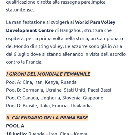
qualificazione diretta alla rassegna paralimpica
statunitense.
La manifestazione si svolgerà al
World ParaVolley
Development Centre
di Hangzhou, struttura che
ospiterà, per la prima volta nella storia, un Campionato
del Mondo di sitting volley. Le azzurre sono già in Asia
dal 6 luglio dove si stanno allenando in vista dell’esordio
contro la Francia.
I GIRONI DEL MONDIALE FEMMINILE
Pool A: Cina, Iran, Kenya, Ruanda
Pool B: Germania, Ucraina, Stati Uniti, Paesi Bassi
Pool C: Canada, Ungheria, Slovenia, Giappone
Pool D: Brasile, Italia, Francia, Thailandia
IL CALENDARIO DELLA PRIMA FASE
POOL A
10 luglio
: Ruanda – Iran, Cina – Kenya