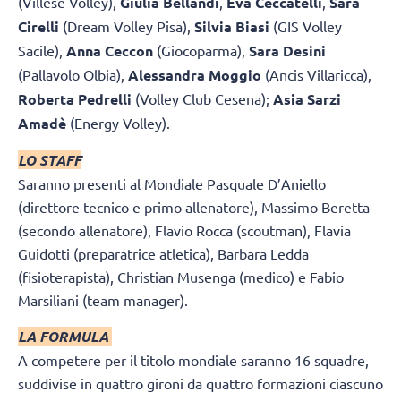
(Villese Volley),
Giulia Bellandi
,
Eva Ceccatelli
,
Sara
Cirelli
(Dream Volley Pisa),
Silvia Biasi
(GIS Volley
Sacile),
Anna Ceccon
(Giocoparma),
Sara Desini
(Pallavolo Olbia),
Alessandra Moggio
(Ancis Villaricca),
Roberta Pedrelli
(Volley Club Cesena);
Asia Sarzi
Amadè
(Energy Volley).
LO STAFF
Saranno presenti al Mondiale Pasquale D’Aniello
(direttore tecnico e primo allenatore), Massimo Beretta
(secondo allenatore), Flavio Rocca (scoutman), Flavia
Guidotti (preparatrice atletica), Barbara Ledda
(fisioterapista), Christian Musenga (medico) e Fabio
Marsiliani (team manager).
LA FORMULA
A competere per il titolo mondiale saranno 16 squadre,
suddivise in quattro gironi da quattro formazioni ciascuno