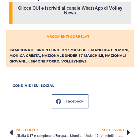
Clicca QUI e iscriviti al canale WhatsApp di Volley
News
ARGOMENTI CORRELATI
CAMPIONATI EUROPEI UNDER 17 MASCHILI
,
GIANLUCA CREMONI
,
MONICA CRESTA
,
NAZIONALE UNDER 17 MASCHILE
,
NAZIONALI
GIOVANILI
,
SIMONE PORRO
,
VOLLEYNEWS
CONDIVIDI SUI SOCIAL
Facebook
PRECEDENTE
SUCCESSIVO
L’Italia U17 è campione d’Europa, 3-1 alla Bulgaria
Mondiali Under 19 femminili: l’Italia debutta contro la Bulgaria