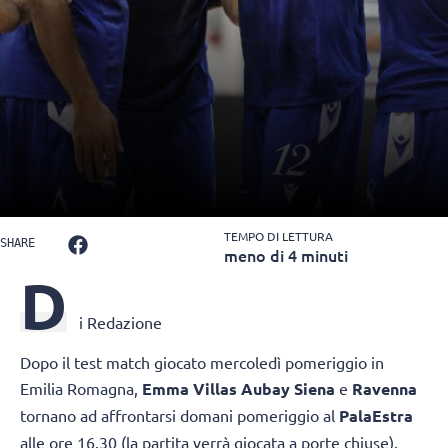
TEMPO DI LETTURA
SHARE
meno di 4 minuti
D
i Redazione
Dopo il test match giocato mercoledì pomeriggio in
Emilia Romagna,
Emma Villas Aubay Siena
e
Ravenna
tornano ad affrontarsi domani pomeriggio al
PalaEstra
alle ore 16.30 (la partita verrà giocata a porte chiuse).