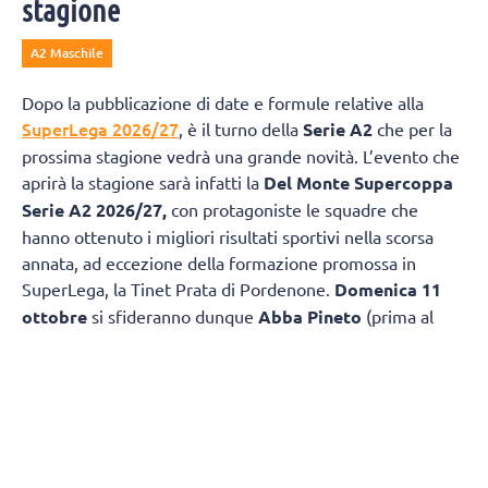
stagione
A2 Maschile
Dopo la pubblicazione di date e formule relative alla
SuperLega 2026/27
, è il turno della
Serie A2
che per la
prossima stagione vedrà una grande novità. L’evento che
aprirà la stagione sarà infatti la
Del Monte Supercoppa
Serie A2 2026/27,
con protagoniste le squadre che
hanno ottenuto i migliori risultati sportivi nella scorsa
annata, ad eccezione della formazione promossa in
SuperLega, la Tinet Prata di Pordenone.
Domenica 11
ottobre
si sfideranno dunque
Abba Pineto
(prima al
termine della scorsa Regular Season e vincitrice della
Del
Monte Coppa Italia A2
) e
Consoli Sferc
Brescia,
seconda in stagione regolare nello scorso
campionato.
Confermata una delle novità della scorsa annata, ovvero