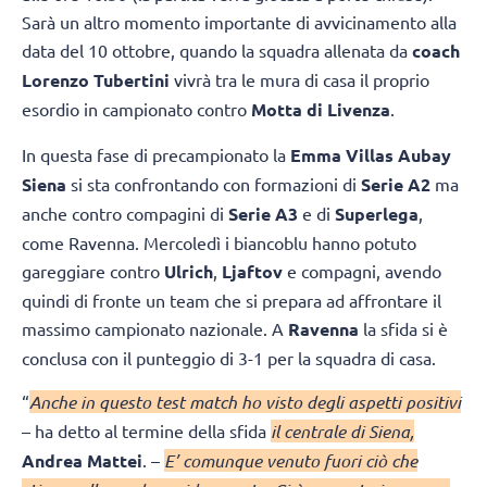
Sarà un altro momento importante di avvicinamento alla
data del 10 ottobre, quando la squadra allenata da
coach
Lorenzo Tubertini
vivrà tra le mura di casa il proprio
esordio in campionato contro
Motta di Livenza
.
In questa fase di precampionato la
Emma Villas Aubay
Siena
si sta confrontando con formazioni di
Serie A2
ma
anche contro compagini di
Serie A3
e di
Superlega
,
come Ravenna. Mercoledì i biancoblu hanno potuto
gareggiare contro
Ulrich
,
Ljaftov
e compagni, avendo
quindi di fronte un team che si prepara ad affrontare il
massimo campionato nazionale. A
Ravenna
la sfida si è
conclusa con il punteggio di 3-1 per la squadra di casa.
“
Anche in questo test match ho visto degli aspetti positivi
– ha detto al termine della sfida
il centrale di Siena,
Andrea Mattei
. –
E’ comunque venuto fuori ciò che