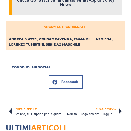
Clicca QUI e iscriviti al canale WhatsApp di Volley
News
ARGOMENTI CORRELATI
ANDREA MATTEI
,
CONSAR RAVENNA
,
EMMA VILLLAS SIENA
,
LORENZO TUBERTINI
,
SERIE A2 MASCHILE
CONDIVIDI SUI SOCIAL
Facebook
PRECEDENTE
SUCCESSIVO
Brescia, su il sipario per la quarta edizione del Trofeo Città di Lumezzane
“Non sai il regolamento”. Oggi è il miglior arbitro di A2 e A3. La curiosa storia di Jacobacci
ULTIMI
ARTICOLI