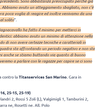
 precedenti. Sono abbastanza preoccupato perché già
ta. Abbiamo avuto un atteggiamento sbagliato, non c’è
’era poca voglia di reagire ed inoltre venivamo da una
l solito
“.
agnacavallo ha fatto il minimo per metterci in
i identici: abbiamo avuto un minimo di attenzione nella
o di non avere certezze tecniche e caratteriali in
squadra sta affrontando un periodo negativo e non sta
mi anche se stiamo buttando via quanto di buono
eremo a parlare con le ragazze per capire se ci sono
a contro la
Titanservices San Marino
. Gara in
16, 25-15, 25-19)
landri 2, Rossi 5 Zoli (L), Valgimigli 1, Tamburini 2,
arra ne, Rosetti ne. All. Polo