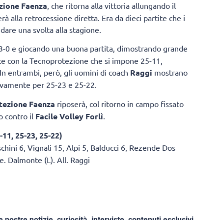
zione Faenza
, che ritorna alla vittoria allungando il
 alla retrocessione diretta. Era da dieci partite che i
are una svolta alla stagione.
3-0 e giocando una buona partita, dimostrando grande
sce con la Tecnoprotezione che si impone 25-11,
In entrambi, però, gli uomini di coach
Raggi
mostrano
ttivamente per 25-23 e 25-22.
tezione Faenza
riposerà, col ritorno in campo fissato
o contro il
Facile Volley Forlì
.
11, 25-23, 25-22)
schini 6, Vignali 15, Alpi 5, Balducci 6, Rezende Dos
e. Dalmonte (L). All. Raggi
e nostre notizie, curiosità, interviste, contenuti esclusivi,