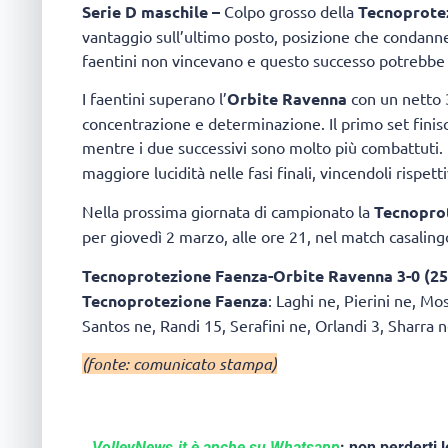
Serie D maschile –
Colpo grosso della
Tecnoprote
vantaggio sull’ultimo posto, posizione che condannerà
faentini non vincevano e questo successo potrebbe d
I faentini superano l’
Orbite Ravenna
con un netto 
concentrazione e determinazione. Il primo set fini
mentre i due successivi sono molto più combattuti. 
maggiore lucidità nelle fasi finali, vincendoli rispe
Nella prossima giornata di campionato la
Tecnopro
per giovedì 2 marzo, alle ore 21, nel match casaling
Tecnoprotezione Faenza-Orbite Ravenna 3-0 (25-
Tecnoprotezione Faenza
: Laghi ne, Pierini ne, Mo
Santos ne, Randi 15, Serafini ne, Orlandi 3, Sharra n
(fonte: comunicato stampa)
VolleyNews.it è anche su Whatsapp
: non perderti l