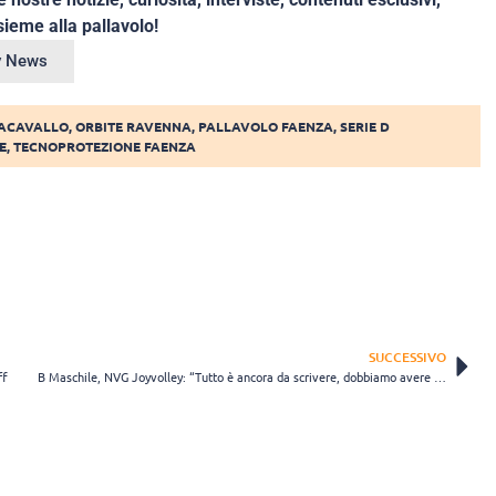
ieme alla pallavolo!
ey News
NACAVALLO
,
ORBITE RAVENNA
,
PALLAVOLO FAENZA
,
SERIE D
E
,
TECNOPROTEZIONE FAENZA
SUCCESSIVO
ff
B Maschile, NVG Joyvolley: “Tutto è ancora da scrivere, dobbiamo avere cattiveria e determinazione”