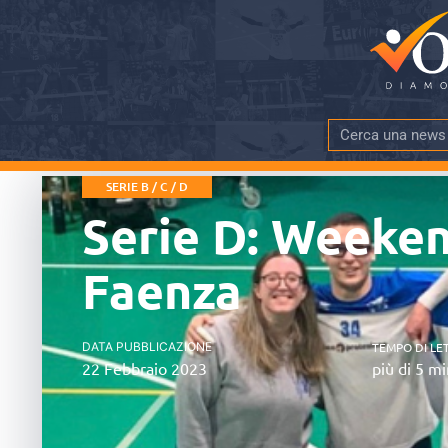
SERIE B / C / D
Serie D: Weeken
Faenza
DATA PUBBLICAZIONE
TEMPO DI LE
22 Febbraio 2023
più di 5 mi