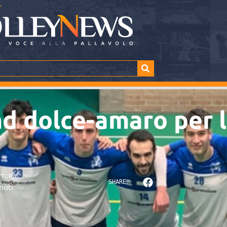
d dolce-amaro per l
TTURA
SHARE
nuti