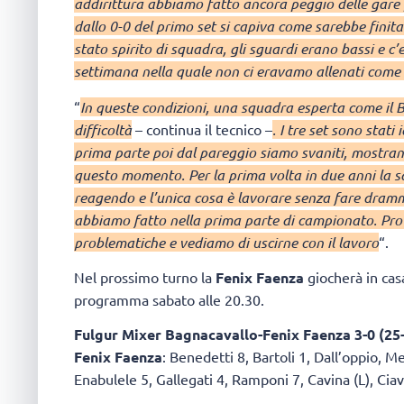
addirittura abbiamo fatto ancora peggio delle gare
dallo 0-0 del primo set si capiva come sarebbe fini
stato spirito di squadra, gli sguardi erano bassi e c
settimana nella quale non ci eravamo allenati come a
“
In queste condizioni, una squadra esperta come il B
difficoltà
– continua il tecnico –
. I tre set sono stat
prima parte poi dal pareggio siamo svaniti, mostrand
questo momento. Per la prima volta in due anni la 
reagendo e l’unica cosa è lavorare senza fare dram
abbiamo fatto nella prima parte di campionato. Prov
problematiche e vediamo di uscirne con il lavoro
“.
Nel prossimo turno la
Fenix Faenza
giocherà in cas
programma sabato alle 20.30.
Fulgur Mixer Bagnacavallo-Fenix Faenza 3-0 (25-
Fenix Faenza
: Benedetti 8, Bartoli 1, Dall’oppio, Me
Enabulele 5, Gallegati 4, Ramponi 7, Cavina (L), Ciav