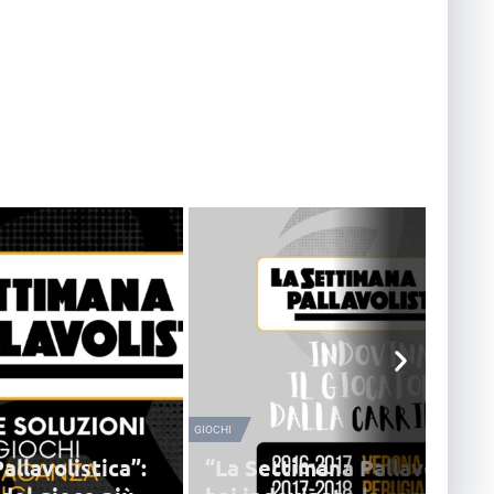
GIOCHI
allavolistica”:
“La Settimana Pallavolistic