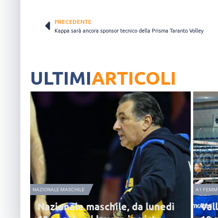
PRECEDENTE
Kappa sarà ancora sponsor tecnico della Prisma Taranto Volley
ULTIMI
ARTICOLI
NAZIONALE MASCHILE
A1 FEMMI
Nazionale maschile, da lunedì
Vall