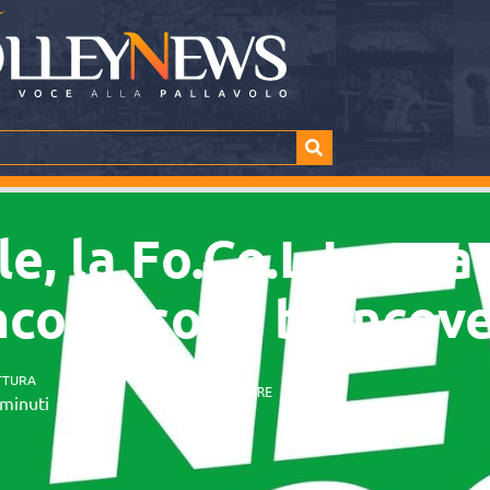
le, la Fo.Co.L Legn
ancorosso al biancov
TTURA
SHARE
minuti