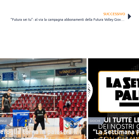
SUCCESSIVO
“Futura sei tu”: al via la campagna abbonamenti della Futura Volley Giovani
NILE
GIOCHI
efoglia torna in palestra il
“La Settimana P