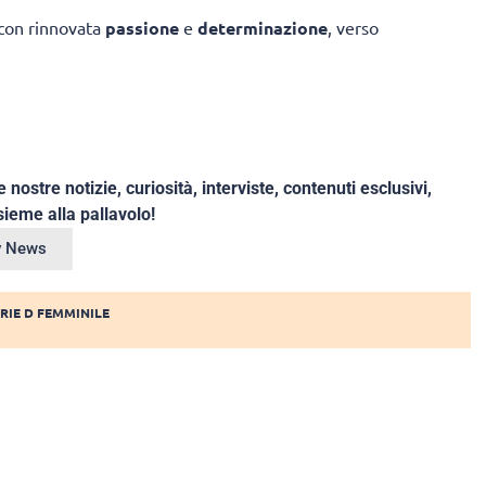
, con rinnovata
passione
e
determinazione
, verso
e nostre notizie, curiosità, interviste, contenuti esclusivi,
ieme alla pallavolo!
ey News
RIE D FEMMINILE