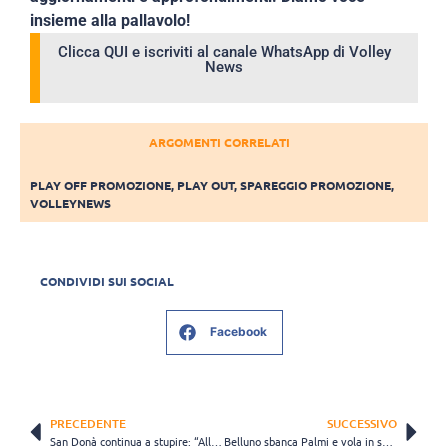
insieme alla pallavolo!
Clicca QUI e iscriviti al canale WhatsApp di Volley
News
ARGOMENTI CORRELATI
PLAY OFF PROMOZIONE
,
PLAY OUT
,
SPAREGGIO PROMOZIONE
,
VOLLEYNEWS
CONDIVIDI SUI SOCIAL
Facebook
PRECEDENTE
SUCCESSIVO
San Donà continua a stupire: “All’inizio dell’anno nessuno credeva in noi…”
Belluno sbanca Palmi e vola in semifinale: “Una super prova”