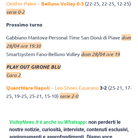
OmiFer Palmi –
Belluno Volley 0-3
(22-25, 22-25, 12-25)
serie 0-2
Prossimo turno
Gabbiano Mantova-Personal Time San Donà di Piave
dom
28/04 ore 19:30
Smartsystem Fano-Belluno Volley
dom 28/04 ore 19
PLAY OUT GIRONE BLU
Gara 2
QuantWare Napoli
– Leo Shoes Casarano
3-2
(25-21, 17-
25, 19-25, 25-21, 15-10)
serie 2-0
VolleyNews.it è anche su Whatsapp
: non perderti le
nostre notizie, curiosità, interviste, contenuti esclusivi,
aggiornamenti e approfondimenti. Diamo voce