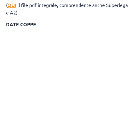
QUI
(
il file pdf integrale, comprendente anche Superlega
e A2)
DATE COPPE
Del Monte® Coppa Italia A3: 27 marzo 2027
Del Monte® Supercoppa A3: 24 aprile 20
GIRONE BIANCO
Giornata 1
Andata 18 Ottobre 2026
Ritorno 3 Gennaio 2027
ErmGroup Altotevere - Negrini CTE Acqui Terme
Sarlux Sarroch - BP Termosanitari Ciriè
Gabbiano Farmamed Mantova - Campi Reali Cantù
Monge Gerbaudo Savigliano - Sav Trebaseleghe
Kerakoll Sassuolo - CUS Cagliari
Allianz Brugherio - Personal Time San Donà di Piave