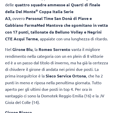
delle
quattro squadre ammesse ai Quarti di finale
®
della Del Monte
Coppa Italia Serie
A3,
ovvero
Personal Time San Donà di Piave e
Gabbiano FarmaMed Mantova che sgomitano in vetta
con 17 punti, tallonate da Belluno Volley e Negrini
CTE Acqui Terme
, appaiate con una lunghezza di ritardo.
Nel
Girone Blu
, la
Romeo Sorrento
vanta il migliore
rendimento nella categoria con un en plein di 8 vittorie
ed è a un passo dal titolo di inverno, ma ha già la certezza
di chiudere il girone di andata nei primi due posti. La
prima inseguitrice è la
Sieco Service Ortona
, che ha 2
punti in meno e riposa nella penultima giornata. Tutto
aperto per gli ultimi due posti in top 4. Per ora in
vantaggio ci sono la Domotek Reggio Emilia (16) e la JV
Gioia del Colle (14).
Girone Bianco