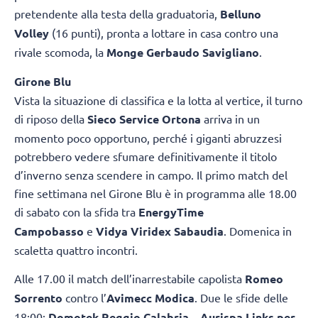
pretendente alla testa della graduatoria,
Belluno
Volley
(16 punti), pronta a lottare in casa contro una
rivale scomoda, la
Monge Gerbaudo Savigliano
.
Girone Blu
Vista la situazione di classifica e la lotta al vertice, il turno
di riposo della
Sieco Service Ortona
arriva in un
momento poco opportuno, perché i giganti abruzzesi
potrebbero vedere sfumare definitivamente il titolo
d’inverno senza scendere in campo. Il primo match del
fine settimana nel Girone Blu è in programma alle 18.00
di sabato con la sfida tra
EnergyTime
Campobasso
e
Vidya Viridex Sabaudia
. Domenica in
scaletta quattro incontri.
Alle 17.00 il match dell’inarrestabile capolista
Romeo
Sorrento
contro l’
Avimecc Modica
. Due le sfide delle
18:00:
Domotek Reggio Calabria
–
Aurispa Links per