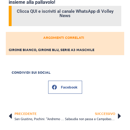
insieme alla pallavolo!
Clicca QUI e iscriviti al canale WhatsApp di Volley
News
ARGOMENTI CORRELATI
GIRONE BIANCO
,
GIRONE BLU
,
SERIE A3 MASCHILE
CONDIVIDI SUI SOCIAL
Facebook
PRECEDENTE
SUCCESSIVO
San Giustino, Pochini: “Andremo a Brugherio per ottenere il massimo perché ce lo meritiamo”
Sabaudia non passa a Campobasso, l’EnergyTime vince in rimonta al quarto set