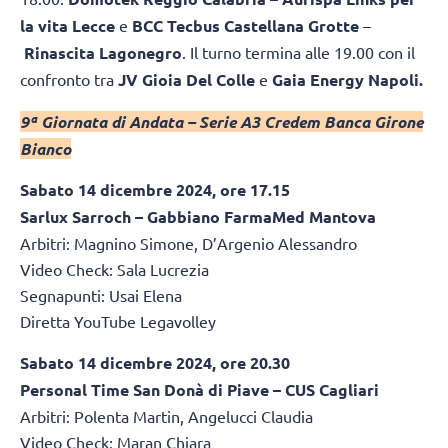
la vita Lecce
e
BCC Tecbus Castellana Grotte
–
Rinascita Lagonegro
. Il turno termina alle 19.00 con il
confronto tra
JV Gioia Del Colle
e
Gaia Energy Napoli.
9ª Giornata di Andata – Serie A3 Credem Banca Girone
Bianco
Sabato 14 dicembre 2024, ore 17.15
Sarlux Sarroch – Gabbiano FarmaMed Mantova
Arbitri: Magnino Simone, D’Argenio Alessandro
Video Check: Sala Lucrezia
Segnapunti: Usai Elena
Diretta YouTube Legavolley
Sabato 14 dicembre 2024, ore 20.30
Personal Time San Donà di Piave – CUS Cagliari
Arbitri: Polenta Martin, Angelucci Claudia
Video Check: Maran Chiara