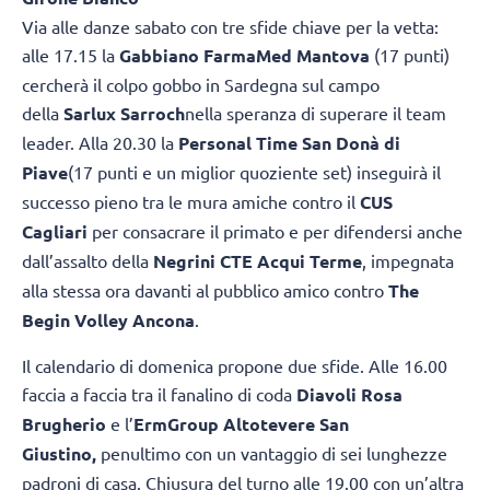
Via alle danze sabato con tre sfide chiave per la vetta:
alle 17.15 la
Gabbiano FarmaMed Mantova
(17 punti)
cercherà il colpo gobbo in Sardegna sul campo
della
Sarlux Sarroch
nella speranza di superare il team
leader. Alla 20.30 la
Personal Time San Donà di
Piave
(17 punti e un miglior quoziente set) inseguirà il
successo pieno tra le mura amiche contro il
CUS
Cagliari
per consacrare il primato e per difendersi anche
dall’assalto della
Negrini CTE Acqui Terme
, impegnata
alla stessa ora davanti al pubblico amico contro
The
Begin Volley Ancona
.
Il calendario di domenica propone due sfide. Alle 16.00
faccia a faccia tra il fanalino di coda
Diavoli Rosa
Brugherio
e l’
ErmGroup Altotevere San
Giustino,
penultimo con un vantaggio di sei lunghezze
padroni di casa. Chiusura del turno alle 19.00 con un’altra