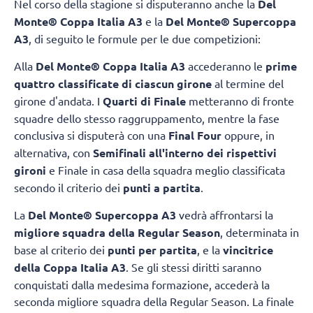
Nel corso della stagione si disputeranno anche la
Del
Monte® Coppa Italia A3
e la
Del Monte® Supercoppa
A3
, di seguito le formule per le due competizioni:
Alla
Del Monte® Coppa Italia A3
accederanno le
prime
quattro classificate di ciascun girone
al termine del
girone d'andata. I
Quarti di Finale
metteranno di fronte
squadre dello stesso raggruppamento, mentre la fase
conclusiva si disputerà con una
Final Four
oppure, in
alternativa, con
Semifinali all'interno dei rispettivi
gironi
e Finale in casa della squadra meglio classificata
secondo il criterio dei
punti a partita
.
La
Del Monte® Supercoppa A3
vedrà affrontarsi la
migliore squadra della Regular Season
, determinata in
base al criterio dei
punti per partita
, e la
vincitrice
della Coppa Italia A3
. Se gli stessi diritti saranno
conquistati dalla medesima formazione, accederà la
seconda migliore squadra della Regular Season. La finale