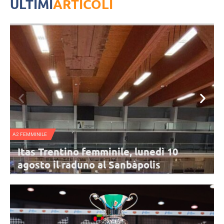
ULTIMI
ARTICOLI
NAZIONALE FEMMINILE
Nazionale B femminile, l’Italia sconfitta
dalla Svezia di Haak nel triangolare di
Urbino
L'Italia di Parisi chiude il triangolare di Urbino con una sconfitta per
3-2 contro la Svezia. Top scorer per le Azzurre in un match
combattuto è Obossa.