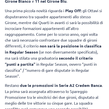
Girone Bianco
e
11 nel Girone Blu
.
Una prima piccola novità riguarda i
Play Off:
gli Ottavi si
disputeranno tra squadre appartenenti allo stesso
Girone, mentre dai Quarti in avanti ci sarà la possibilità di
incrociare formazioni appartenenti all’altro
raggruppamento. Come per lo scorso anno, ogni volta
che sarà necessario confrontare due squadre di gironi
differenti, il criterio
non sarà la posizione in classifica
in Regular Season
(se non diversamente specificato),
ma sarà stilata una graduatoria
secondo il criterio
“punti a partita”
in Regular Season, ovvero “punti in
classifica” / “numero di gare disputate in Regular
Season”.
Restano
due le promozioni in Serie A2 Credem Banca
.
La prima sarà assegnata attraverso lo Spareggio
Promozione tra le vincitrici dei due gironi, disputato al
meglio delle tre vittorie su cinque gare. La squadra
sconfitta avrà comunque una seconda possibilità,