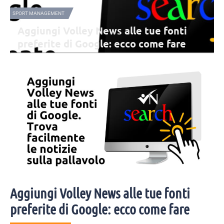
SPORT MANAGEMENT
B
Aggiungi Volley News alle tue fonti
preferite di Google: ecco come fare
Google ha attivato anche in Italia "Fonti preferite", una funzione che
permette di indicare quali siti si vogliono vedere più spesso tra i
risultati dedicati alle notizie.
Aggiungi Volley News alle tue fonti
preferite di Google: ecco come fare