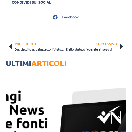
CONDIVIDI SUI SOCIAL
Facebook
PRECEDENTE
SUCCESSIVO
Dal circuito al palazzetto: l’Autodromo Nazionale Monza diventa Official Partner di Vero Volley
Dallo statuto federale al peso di voto dell’A1: ecco cosa ha deciso l’Assemblea LVF
ULTIMI
ARTICOLI