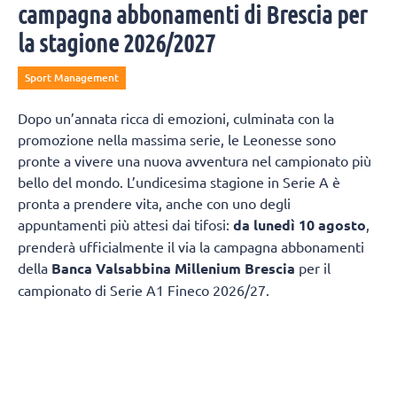
campagna abbonamenti di Brescia per
la stagione 2026/2027
Sport Management
Dopo un’annata ricca di emozioni, culminata con la
promozione nella massima serie, le Leonesse sono
pronte a vivere una nuova avventura nel campionato più
bello del mondo. L’undicesima stagione in Serie A è
pronta a prendere vita, anche con uno degli
appuntamenti più attesi dai tifosi:
da lunedì 10 agosto
,
prenderà ufficialmente il via la campagna abbonamenti
della
Banca Valsabbina Millenium Brescia
per il
campionato di Serie A1 Fineco 2026/27.
Il filo conduttore della campagna sarà
“Una stagione
spettacolare”
, un invito a vivere ogni partita dal vivo e a
essere protagonisti di un campionato che si preannuncia
ricco di emozioni e sfide con le grandi campionesse della