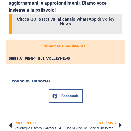
aggiornamenti e approfondimenti. Diamo voce
insieme alla pallavolo!
Clicca QUI e iscriviti al canale WhatsApp di Volley
News
ARGOMENTI CORRELATI
SERIE A1 FEMMINILE
,
VOLLEYNEWS
CONDIVIDI SUI SOCIAL
Facebook
PRECEDENTE
SUCCESSIVO
Vallefoglia a secco, Carcaces: “Abbiamo giocato comunque un’ottima gara, un punto di partenza”
Una Savino Del Bene di lusso ferma la corsa di Novara