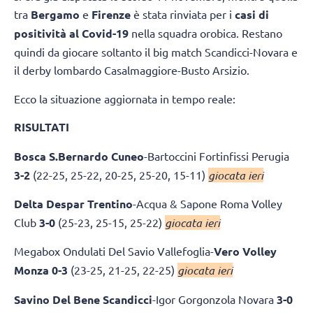
tra
Bergamo
e
Firenze
è stata rinviata per i
casi di
positività al Covid-19
nella squadra orobica. Restano
quindi da giocare soltanto il big match Scandicci-Novara e
il derby lombardo Casalmaggiore-Busto Arsizio.
Ecco la situazione aggiornata in tempo reale:
RISULTATI
Bosca S.Bernardo Cuneo
-Bartoccini Fortinfissi Perugia
3-2
(22-25, 25-22, 20-25, 25-20, 15-11)
giocata ieri
Delta Despar Trentino
-Acqua & Sapone Roma Volley
Club
3-0
(25-23, 25-15, 25-22)
giocata ieri
Megabox Ondulati Del Savio Vallefoglia-
Vero Volley
Monza 0-3
(23-25, 21-25, 22-25)
giocata ieri
Savino Del Bene Scandicci
-Igor Gorgonzola Novara
3-0