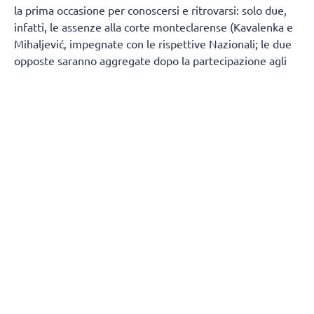
la prima occasione per conoscersi e ritrovarsi: solo due,
infatti, le assenze alla corte monteclarense (Kavalenka e
Mihaljević, impegnate con le rispettive Nazionali; le due
opposte saranno aggregate dopo la partecipazione agli
Europei, che si terranno dal 21 agosto al 6 settembre). Il
gruppo è stato costruito puntando molto sulla continuità:
sono rimaste Beatrice Parrocchiale (MVP della finale
promozione), Rossella Olivotto, Dalila Modestino, Giorgia
Amoruso, Caterina Schillkowski e Julia Kavalenka,
protagonista della cavalcata promozione, a cui si sono
aggiunte Valentina Bartolucci in regia, Rachele Nardelli,
Paola Ruggieri, oltre alle straniere Andrea Mihaljević,
Anđelka Novosel, Božica Marković e la giovanissima
Kalina Veneva (classe 2009).
Il pomeriggio è iniziato con i saluti ufficiali del direttore
generale Emanuele Catania, del direttore operativo
Alberto Roffia e del coach Matteo Bibo Solforati, per
proseguire con la lettura del regolamento e il primo