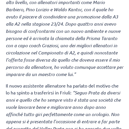
alto livello, con allenatori importanti come Mario
Barbiero, Pino Lorizio e Waldo Kantor, con il quale ho
avuto il piacere di condividere una promozione dalla A3
alla A2 nella stagione 23/24. Dopo quattro anni avevo
bisogno di confrontarmi con un nuovo ambiente e nuove
persone ed è arrivata la chiamata della Prisma Taranto
con a capo coach Graziosi, uno dei migliori allenatori in
circolazione nel Campionato di A2, e quindi nonostante
l’offerta fosse diversa da quello che doveva essere il mio
percorso da allenatore, ho voluto comunque accettare per
imparare da un maestro come lui.”
Il nuovo assistente allenatore ha parlato del motivo che
lo ha spinto a trasferirsi in Friuli:
“Seguo Prata da diversi
anni e quello che ho sempre visto è stata una società che
vuole lavorare bene e migliorare anno dopo anno
affinché tutto giri perfettamente come un orologio. Non
appena si è presentata l’occasione di entrare a far parte
del progetto del Volley Prata non ci ho pensato due volte