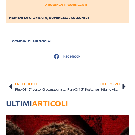
ARGOMENTI CORRELATI
NUMERI DI GIORNATA
,
SUPERLEGA MASCHILE
CONDIVIDI SUI SOCIAL
Facebook
PRECEDENTE
SUCCESSIVO
Play-Off 5° posto, Grottazzolina prepara la sfida con Milano. Ortenzi: “Possiamo giocare contro tutti”
Play-Off 5° Posto, per Milano vietato sbagliare con Grottazzolina. Staforini: “L’approccio sarà fondamentale”
ULTIMI
ARTICOLI