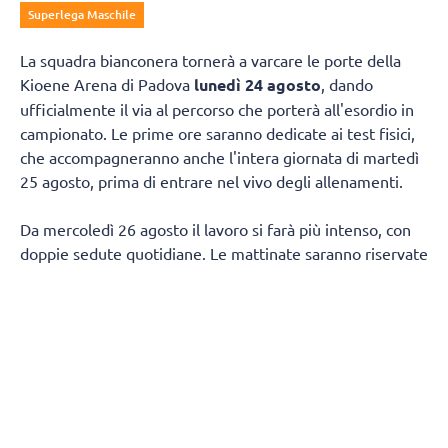
Superlega Maschile
La squadra bianconera tornerà a varcare le porte della
Kioene Arena di Padova
lunedì 24 agosto
, dando
ufficialmente il via al percorso che porterà all'esordio in
campionato. Le prime ore saranno dedicate ai test fisici,
che accompagneranno anche l'intera giornata di martedì
25 agosto, prima di entrare nel vivo degli allenamenti.
Da mercoledì 26 agosto il lavoro si farà più intenso, con
doppie sedute quotidiane. Le mattinate saranno riservate
al lavoro fisico e tecnico, mentre nel pomeriggio la
squadra tornerà in palestra per proseguire sul campo.
Non mancherà spazio per il recupero in acqua, con due
sessioni in piscina fissate per venerdì 28 agosto e
mercoledì 2 settembre.
Dopo un weekend di pausa, tra sabato 29 e domenica 30
agosto, la squadra riprenderà da lunedì 31 con lo stesso