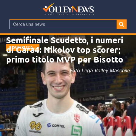
Semifinale Scudetto, i numeri
di Gara4: Nikolov top scorer;
SUPERLEGA
MASCHILE
primo titolo MVP per Bisotto
Foto Lega Volley Maschile