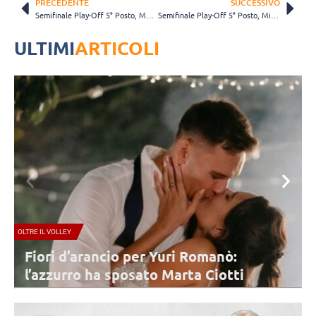
PRECEDENTE
SUCCESSIVO
Semifinale Play-Off 5° Posto, Modena-Padova 3-2. Cuttini: “I ragazzi sono stati davvero bravi”
Semifinale Play-Off 5° Posto, Milano-Verona 3-2. Piazza: “Sono contento per i ragazzi”
ULTIMI
ARTICOLI
A1 FEMMINILE
:
Conegliano, lunedì 10 agosto il pr
ti
step del 2026/2027: il programma p
stagionale
per la seconda
Lunedì 10 agosto inizia la parte tecnica e di preparazione fisi
tati alla
atletica. Subito disponibili cinque giocatrici. Tutto il progra