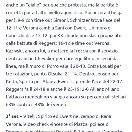
anche un “giallo” per qualche protesta, ma la partita è
corretta pur ad alto livello agonistico. Poi ancora il belga
per il 9-9 con time out Simoni. Schnitzer trova l’ace del
12-11 e Verona cambia Sani con Ewert. Un muro di
Caneschi dice 15-12, poi KK chiude uno slash propiziato
dalla battuta di Reggers: 16-12 e time out Verona.
Kaziyski, ancora lui, a mettere la freccia con il servizio,
dentro anche Chevalier per dare equilibrio in seconda
linea, ma il muro di Porro vale il 20-13. Entra Louati per
tre rotazioni, punto Otsuka: 21-14. Dentro Jensen per
Keita, Spirito per Abaev, Ewert si prende l’ace del 22-17.
Reggers fa il 24-18 e anche il 25-19: 2-0 Allianz Milano.
L’attacco meneghino viaggia ancora su percentuali stellari
63% contro il 48% dei veneti.
3° set
– Vitelli, Spirito ed Ewert nel campo di Rana
Verona. Video check vincente di Piazza, poi ace di
Reggers e un attacco di Porro: il 5-2 è servito. L’opposto