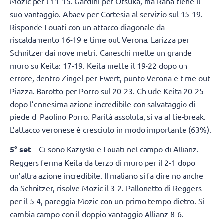
Mozic per l’11-15. Gardini per Otsuka, ma Rana tiene il
suo vantaggio. Abaev per Cortesia al servizio sul 15-19.
Risponde Louati con un attacco diagonale da
riscaldamento 16-19 e time out Verona. Larizza per
Schnitzer dai nove metri. Caneschi mette un grande
muro su Keita: 17-19. Keita mette il 19-22 dopo un
errore, dentro Zingel per Ewert, punto Verona e time out
Piazza. Barotto per Porro sul 20-23. Chiude Keita 20-25
dopo l’ennesima azione incredibile con salvataggio di
piede di Paolino Porro. Parità assoluta, si va al tie-break.
L’attacco veronese è cresciuto in modo importante (63%).
5° set
– Ci sono Kaziyski e Louati nel campo di Allianz.
Reggers ferma Keita da terzo di muro per il 2-1 dopo
un’altra azione incredibile. Il maliano si fa dire no anche
da Schnitzer, risolve Mozic il 3-2. Pallonetto di Reggers
per il 5-4, pareggia Mozic con un primo tempo dietro. Si
cambia campo con il doppio vantaggio Allianz 8-6.