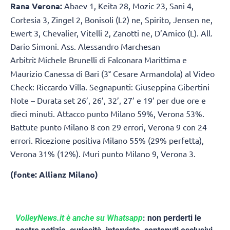
Rana Verona:
Abaev 1, Keita 28, Mozic 23, Sani 4,
Cortesia 3, Zingel 2, Bonisoli (L2) ne, Spirito, Jensen ne,
Ewert 3, Chevalier, Vitelli 2, Zanotti ne, D’Amico (L). All.
Dario Simoni. Ass. Alessandro Marchesan
Arbitri
:
Michele Brunelli di Falconara Marittima e
Maurizio Canessa di Bari (3° Cesare Armandola) al Video
Check: Riccardo Villa. Segnapunti: Giuseppina Gibertini
Note – Durata set 26’, 26’, 32’, 27’ e 19’ per due ore e
dieci minuti. Attacco punto Milano 59%, Verona 53%.
Battute punto Milano 8 con 29 errori, Verona 9 con 24
errori. Ricezione positiva Milano 55% (29% perfetta),
Verona 31% (12%). Muri punto Milano 9, Verona 3.
(fonte: Allianz Milano)
VolleyNews.it è anche su Whatsapp
: non perderti le