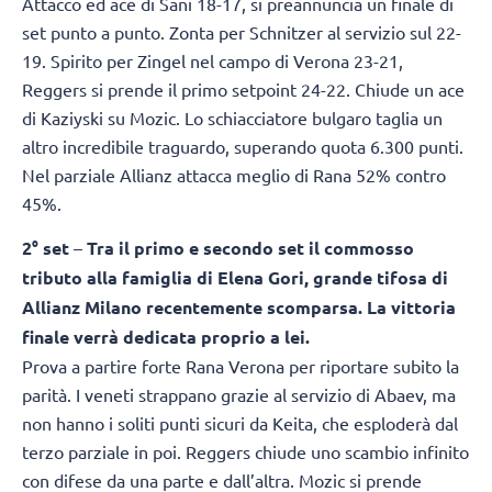
Attacco ed ace di Sani 18-17, si preannuncia un finale di
set punto a punto. Zonta per Schnitzer al servizio sul 22-
19. Spirito per Zingel nel campo di Verona 23-21,
Reggers si prende il primo setpoint 24-22. Chiude un ace
di Kaziyski su Mozic. Lo schiacciatore bulgaro taglia un
altro incredibile traguardo, superando quota 6.300 punti.
Nel parziale Allianz attacca meglio di Rana 52% contro
45%.
2° set
–
Tra il primo e secondo set il commosso
tributo alla famiglia di Elena Gori, grande tifosa di
Allianz Milano recentemente scomparsa. La vittoria
finale verrà dedicata proprio a lei.
Prova a partire forte Rana Verona per riportare subito la
parità. I veneti strappano grazie al servizio di Abaev, ma
non hanno i soliti punti sicuri da Keita, che esploderà dal
terzo parziale in poi. Reggers chiude uno scambio infinito
con difese da una parte e dall’altra. Mozic si prende