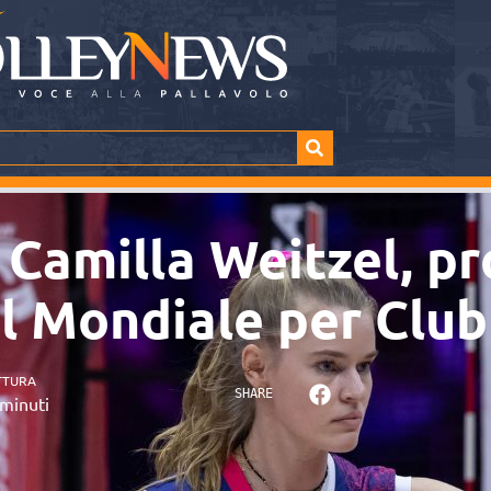
 Camilla Weitzel, p
el Mondiale per Club
TTURA
SHARE
minuti