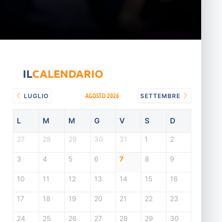
IL
CALENDARIO
AGOSTO 2026
LUGLIO
SETTEMBRE
L
M
M
G
V
S
D
27
28
29
30
31
1
2
3
4
5
6
7
8
9
10
11
12
13
14
15
16
17
18
19
20
21
22
23
24
25
26
27
28
29
30