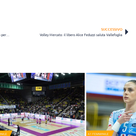
SUCCESSIVO
Vero Volley Milano, ufficiale la conferma di Paola Egonu: “Lavoriamo per raggiungere grandi obiettivi”
Volley Mercato: il libero Alice Feduzzi saluta Vallefoglia
NILE
A1 FEMMINILE