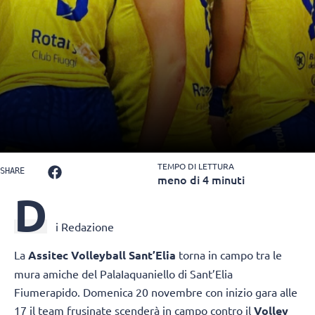
TEMPO DI LETTURA
SHARE
meno di 4 minuti
D
i Redazione
La
Assitec Volleyball Sant’Elia
torna in campo tra le
mura amiche del PalaIaquaniello di Sant’Elia
Fiumerapido. Domenica 20 novembre con inizio gara alle
17 il team frusinate scenderà in campo contro il
Volley