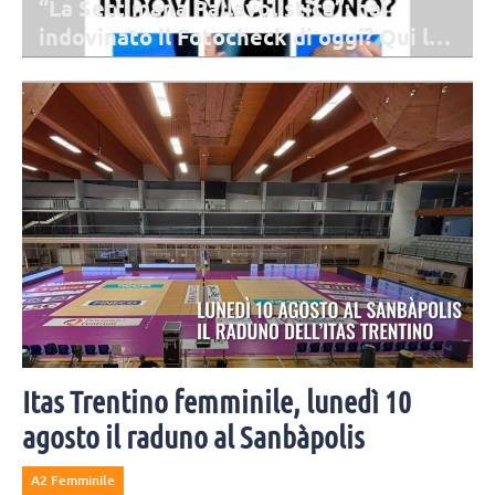
“La Settimana Pallavolistica”: hai
indovinato il Fotocheck di oggi? Qui la
soluzione
Ultima possibilità per indovinare il Fotocheck di oggi! Qui le soluzioni
del nostro gioco giorno per giorno.
Itas Trentino femminile, lunedì 10
agosto il raduno al Sanbàpolis
A2 Femminile