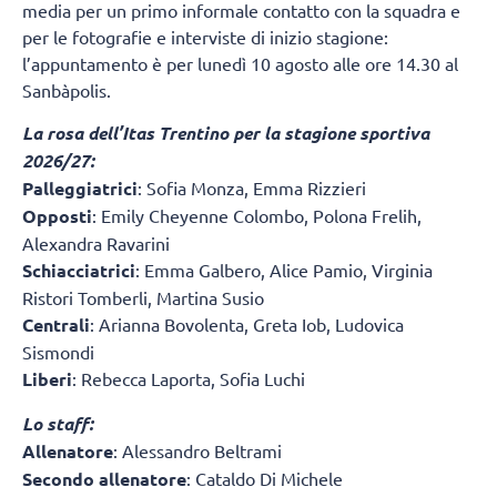
media per un primo informale contatto con la squadra e
per le fotografie e interviste di inizio stagione:
l’appuntamento è per lunedì 10 agosto alle ore 14.30 al
Sanbàpolis.
La rosa dell’Itas Trentino per la stagione sportiva
2026/27:
Palleggiatrici
: Sofia Monza, Emma Rizzieri
Opposti
: Emily Cheyenne Colombo, Polona Frelih,
Alexandra Ravarini
Schiacciatrici
: Emma Galbero, Alice Pamio, Virginia
Ristori Tomberli, Martina Susio
Centrali
: Arianna Bovolenta, Greta Iob, Ludovica
Sismondi
Liberi
: Rebecca Laporta, Sofia Luchi
Lo staff:
Allenatore
: Alessandro Beltrami
Secondo allenatore
: Cataldo Di Michele