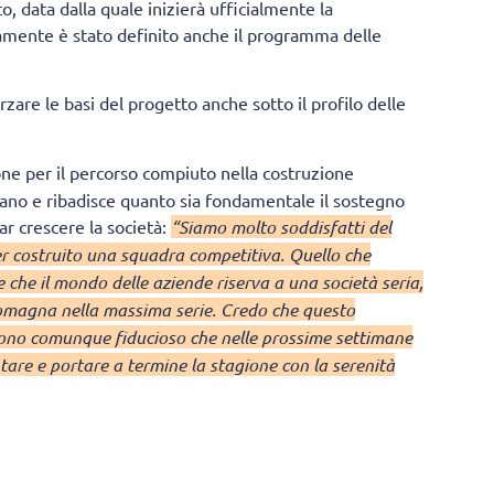
o, data dalla quale inizierà ufficialmente la
elamente è stato definito anche il programma delle
rzare le basi del progetto anche sotto il profilo delle
ne per il percorso compiuto nella costruzione
nano e ribadisce quanto sia fondamentale il sostegno
ar crescere la società:
“Siamo molto soddisfatti del
aver costruito una squadra competitiva. Quello che
 che il mondo delle aziende riserva a una società seria,
-Romagna nella massima serie. Credo che questo
Sono comunque fiducioso che nelle prossime settimane
tare e portare a termine la stagione con la serenità