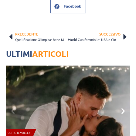
Facebook
PRECEDENTE
SUCCESSIVO
Qualificazione Olimpica: bene Menegatti-Orsi Toth e Lupo-Nicolai all’esordio
World Cup femminile: USA e Cina non sbagliano un colpo e si dividono la vetta
ULTIMI
ARTICOLI
A1 FEMMINILE