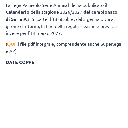
La Lega Pallavolo Serie A maschile ha pubblicato il
Calendario
della stagione 2026/2027
del campionato
di Serie A
3. Si parte il 18 ottobre, dal 3 gennaio via al
girone di ritorno, la fine della regular season è prevista
invece per l'14 marzo 2027.
QUI
(
il file pdf integrale, comprendente anche Superlega
e A2)
DATE COPPE
Del Monte® Coppa Italia A3: 27 marzo 2027
Del Monte® Supercoppa A3: 24 aprile 20
GIRONE BIANCO
Giornata 1
Andata 18 Ottobre 2026
Ritorno 3 Gennaio 2027
ErmGroup Altotevere - Negrini CTE Acqui Terme
Sarlux Sarroch - BP Termosanitari Ciriè