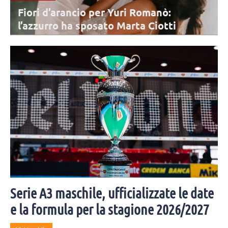
cio per Yuri Romanò:
Conegliano, lune
 sposato Marta Ciotti
step del 2026/2
stagionale
uri Romanò è convolato a nozze per la seconda
Lunedì 10 agosto inizia la p
 Moltissimi i colleghi e amici invitati alla
atletica. Subito disponibili 
Serie A3 maschile, ufficializzate le date
e la formula per la stagione 2026/2027