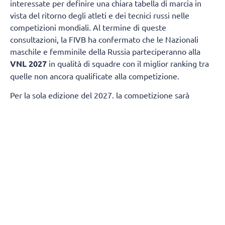
interessate per definire una chiara tabella di marcia in
vista del ritorno degli atleti e dei tecnici russi nelle
competizioni mondiali. Al termine di queste
consultazioni, la FIVB ha confermato che le Nazionali
maschile e femminile della Russia parteciperanno alla
VNL 2027
in qualità di squadre con il miglior ranking tra
quelle non ancora qualificate alla competizione.
Per la sola edizione del 2027, la competizione sarà
ampliata da 18 a 19 squadre per ciascuna categoria di
genere. Questa decisione garantirà la partecipazione
della nazionale femminile della
Slovenia
e di quella
maschile della
Finlandia
, entrambe destinate a
qualificarsi in base ai risultati ottenuti nelle ultime
stagioni.
La FIVB sta attualmente valutando come modificare il
format della competizione per consentire la
partecipazione di 19 squadre.