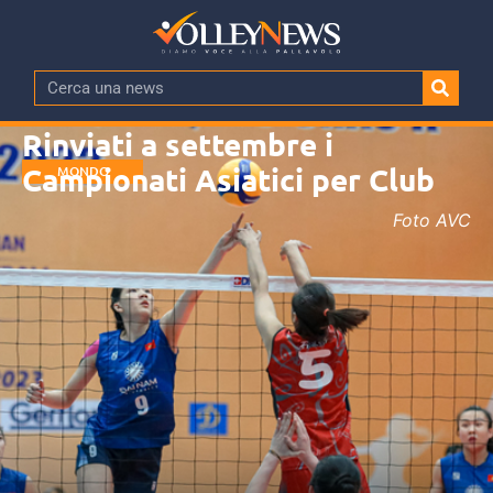
Rinviati a settembre i
Campionati Asiatici per Club
MONDO
Foto AVC