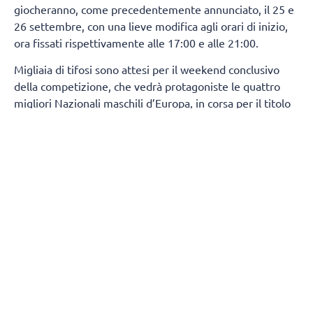
giocheranno, come precedentemente annunciato, il 25 e
26 settembre, con una lieve modifica agli orari di inizio,
ora fissati rispettivamente alle 17:00 e alle 21:00.
Migliaia di tifosi sono attesi per il weekend conclusivo
della competizione, che vedrà protagoniste le quattro
migliori Nazionali maschili d’Europa, in corsa per il titolo
continentale e per un ambito pass che consentirà di
qualificarsi ai
Giochi Olimpici di Los Angeles 2028
.
L’Unipol Forum di Assago è una struttura dalla
comprovata esperienza nell’organizzazione di grandi
eventi sportivi e culturali, comprese competizioni di
pallavolo. Proprio quest’anno, la stessa arena ha ospitato
le gare di pattinaggio di figura e short track dei Giochi
Olimpici Invernali di Milano Cortina 2026.
(Fonte Cev e Fipav)