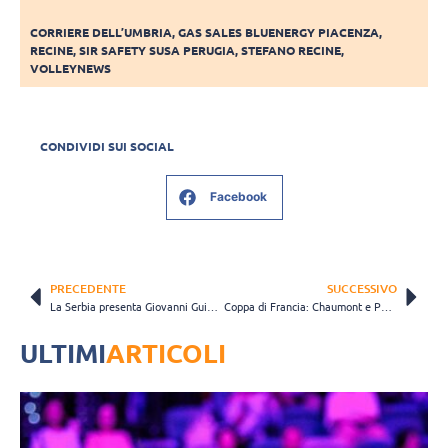
CORRIERE DELL’UMBRIA
,
GAS SALES BLUENERGY PIACENZA
,
RECINE
,
SIR SAFETY SUSA PERUGIA
,
STEFANO RECINE
,
VOLLEYNEWS
CONDIVIDI SUI SOCIAL
Facebook
PRECEDENTE
SUCCESSIVO
La Serbia presenta Giovanni Guidetti: “Mi piacciono le grandi sfide”
Coppa di Francia: Chaumont e Paris eliminate negli ottavi
ULTIMI
ARTICOLI