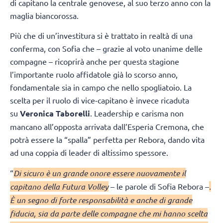
di capitano la centrale genovese, al suo terzo anno con la
maglia biancorossa.
Più che di un’investitura si è trattato in realtà di una
conferma, con Sofia che – grazie al voto unanime delle
compagne – ricoprirà anche per questa stagione
l’importante ruolo affidatole già lo scorso anno,
fondamentale sia in campo che nello spogliatoio. La
scelta per il ruolo di vice-capitano è invece ricaduta
su
Veronica Taborelli
. Leadership e carisma non
mancano all’opposta arrivata dall’Esperia Cremona, che
potrà essere la “spalla” perfetta per Rebora, dando vita
ad una coppia di leader di altissimo spessore.
“
Di sicuro è un grande onore essere nuovamente il
capitano della Futura Volley
– le parole di Sofia Rebora –
.
È un segno di forte responsabilità e anche di grande
fiducia, sia da parte delle compagne che mi hanno scelta