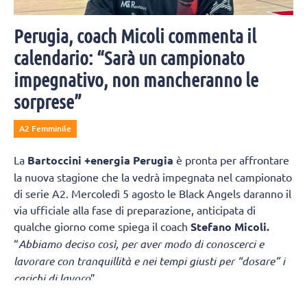
Perugia, coach Micoli commenta il
calendario: “Sarà un campionato
impegnativo, non mancheranno le
sorprese”
A2 Femminile
La
Bartoccini +energia Perugia
è pronta per affrontare
la nuova stagione che la vedrà impegnata nel campionato
di serie A2. Mercoledì 5 agosto le Black Angels daranno il
via ufficiale alla fase di preparazione, anticipata di
qualche giorno come spiega il coach
Stefano Micoli.
“
Abbiamo deciso così, per aver modo di conoscerci e
lavorare con tranquillità e nei tempi giusti per “dosare” i
carichi di lavoro
”.
“
Sicuramente è una partenza “col botto
” – continua Micoli