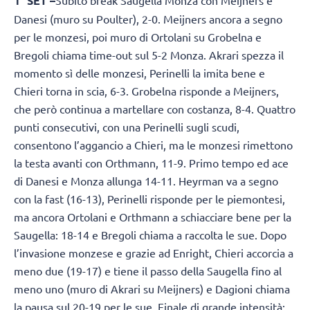
1° SET –
Danesi (muro su Poulter), 2-0. Meijners ancora a segno
per le monzesi, poi muro di Ortolani su Grobelna e
Bregoli chiama time-out sul 5-2 Monza. Akrari spezza il
momento sì delle monzesi, Perinelli la imita bene e
Chieri torna in scia, 6-3. Grobelna risponde a Meijners,
che però continua a martellare con costanza, 8-4. Quattro
punti consecutivi, con una Perinelli sugli scudi,
consentono l’aggancio a Chieri, ma le monzesi rimettono
la testa avanti con Orthmann, 11-9. Primo tempo ed ace
di Danesi e Monza allunga 14-11. Heyrman va a segno
con la fast (16-13), Perinelli risponde per le piemontesi,
ma ancora Ortolani e Orthmann a schiacciare bene per la
Saugella: 18-14 e Bregoli chiama a raccolta le sue. Dopo
l’invasione monzese e grazie ad Enright, Chieri accorcia a
meno due (19-17) e tiene il passo della Saugella fino al
meno uno (muro di Akrari su Meijners) e Dagioni chiama
la pausa sul 20-19 per le sue. Finale di grande intensità: