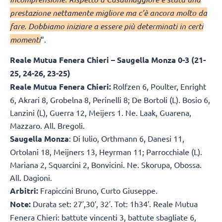
prestazione nettamente migliore ma c’è ancora molto da
fare. Dobbiamo iniziare a essere più determinati in certi
momenti
“.
Reale Mutua Fenera Chieri – Saugella Monza 0-3 (21-
25, 24-26, 23-25)
Reale Mutua Fenera Chieri:
Rolfzen 6, Poulter, Enright
6, Akrari 8, Grobelna 8, Perinelli 8; De Bortoli (L). Bosio 6,
Lanzini (L), Guerra 12, Meijers 1. Ne. Laak, Guarena,
Mazzaro. All. Bregoli.
Saugella Monza
: Di Iulio, Orthmann 6, Danesi 11,
Ortolani 18, Meijners 13, Heyrman 11; Parrocchiale (L).
Mariana 2, Squarcini 2, Bonvicini. Ne. Skorupa, Obossa.
All. Dagioni.
Arbitri:
Frapiccini Bruno, Curto Giuseppe.
Note:
Durata set: 27′,30′, 32′. Tot: 1h34′. Reale Mutua
Fenera Chieri: battute vincenti 3, battute sbagliate 6,