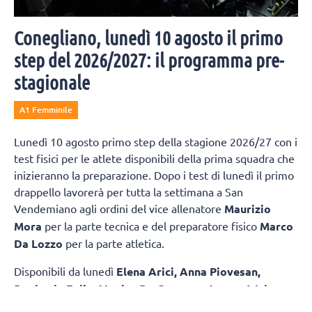
Conegliano, lunedì 10 agosto il primo
step del 2026/2027: il programma pre-
stagionale
A1 Femminile
Lunedì 10 agosto primo step della stagione 2026/27 con i
test fisici per le atlete disponibili della prima squadra che
inizieranno la preparazione. Dopo i test di lunedì il primo
drappello lavorerà per tutta la settimana a San
Vendemiano agli ordini del vice allenatore
Maurizio
Mora
per la parte tecnica e del preparatore fisico
Marco
Da Lozzo
per la parte atletica.
Disponibili da lunedì
Elena Arici, Anna Piovesan,
Raphaela Folie, Monica De Gennaro, Joanna Wolosz
,
dal 21 agosto saranno in gruppo anche le cinesi
Zhu Ting