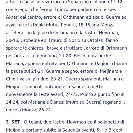
attacco che al servizio (ace di Squarcini) e allunga 17-12,
con Bregoli che ferma il gioco per parlare con le sue.
Akrari dal centro, errore di Orthmann ed ace di Guerra ad
avvicinare la Reale Mutua Fenera, 18-15, ma Monza
accelera con la pipe di Orthmann e la fast di Heyrman,
20-16. Grobelna ed il muro di Bosio su Ortolani fanno
sperare le chieresi, brave a sfruttare l’errore di Orthmann
per portarsi a meno uno, 21-20. Bosio mura anche
Mariana, appena entrata per Orthmann, e Dagioni chiama
la pausa sul 21-21. Guerra a segno, errore di Meijners e
Chieri va sul più due, 23-21. Guerra spara out, Mariana e
Meijners fanno il contrario e la Saugella mette
nuovamente la testa avanti, 24-23. Punto a punto fino al
24-24, poi Mariana e Danesi (muro su Guerra) regalano il
gioco a Monza, 26-24.
3° SET –
Ortolani, due fast di Heyrman ed il pallonetto di
Meijners portano subito la Saugella avanti, 5-1 e Bregoli