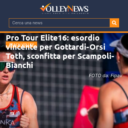
Pro Tour Elite16: esordio
vincente per Gottardi-Orsi
BEACH VOLLEY
Toth, sconfitta per Scampoli-
Bianchi
FOTO da: Fipav