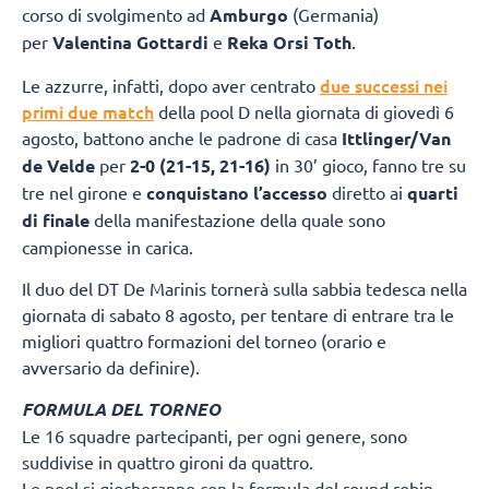
corso di svolgimento ad
Amburgo
(Germania)
per
Valentina Gottardi
e
Reka Orsi Toth
.
due successi nei
Le azzurre, infatti, dopo aver centrato
primi due match
della pool D nella giornata di giovedì 6
agosto, battono anche le padrone di casa
Ittlinger/Van
de Velde
per
2-0 (21-15, 21-16)
in 30’ gioco, fanno tre su
tre nel girone e
conquistano l’accesso
diretto ai
quarti
di finale
della manifestazione della quale sono
campionesse in carica.
Il duo del DT De Marinis tornerà sulla sabbia tedesca nella
giornata di sabato 8 agosto, per tentare di entrare tra le
migliori quattro formazioni del torneo (orario e
avversario da definire).
FORMULA DEL TORNEO
Le 16 squadre partecipanti, per ogni genere, sono
suddivise in quattro gironi da quattro.
Le pool si giocheranno con la formula del round robin.