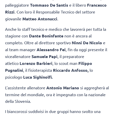
palleggiatore
Tommaso De Santis
e il libero
Francesco
Rizzi
. Con loro il Responsabile Tecnico del settore
giovanile
Matteo Antonucci
.
Anche lo staff tecnico e medico che lavorerà per tutta la
stagione con
Dante Boninfante
non è ancora al
completo. Oltre al direttore sportivo
Ninni De Nicolo
e
al team manager
Alessandro Fei
, fin da oggi presente il
viceallenatore
Samuele Papi
, il preparatore
atletico
Lorenzo Barbieri
, lo scout man
Filippo
Pugnalini
, il fisioterapista
Riccardo Anfosso,
lo
psicologo
Luca Sighinolfi.
L’assistente allenatore
Antonio Mariano
si aggregherà al
termine del mondiale, ora è impegnato con la nazionale
della Slovenia.
I biancorossi suddivisi in due gruppi hanno svolto una