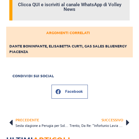
Clicca QUI e iscriviti al canale WhatsApp di Volley
News
ARGOMENTI CORRELATI
DANTE BONINFANTE
,
ELISABETTA CURTI
,
GAS SALES BLUENERGY
PIACENZA
CONDIVIDI SUI SOCIAL
Facebook
PRECEDENTE
SUCCESSIVO
Sesta stagione a Perugia per Solè: “Non immaginavo di restare qui così tanto tempo”
Trento, Da Re: “Infortunio Lavia gravissimo, gli sono esplose le dita”. La ricostruzione dell’accaduto