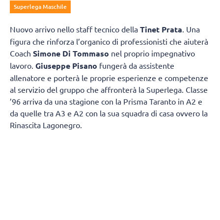
Superlega Maschile
Nuovo arrivo nello staff tecnico della
Tinet Prata
. Una
figura che rinforza l’organico di professionisti che aiuterà
Coach
Simone Di Tommaso
nel proprio impegnativo
lavoro.
Giuseppe Pisano
fungerà da assistente
allenatore e porterà le proprie esperienze e competenze
al servizio del gruppo che affronterà la Superlega. Classe
’96 arriva da una stagione con la Prisma Taranto in A2 e
da quelle tra A3 e A2 con la sua squadra di casa ovvero la
Rinascita Lagonegro.
Giuseppe Pisano si racconta e spiega come è diventato
un allenatore:
“Vengo da un piccolo paesino della
Basilicata chiamato Marsicovetere
da un punto di vista
sportivo mi sono avvicinato un po’ tardi alla pallavolo,
poiché avevo 17 anni quando ho iniziato il primo anno
come giocatore, ma l’amore per questo sport posso dire di
averlo sempre avuto fin da piccolo. Sapendo che non