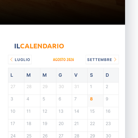
IL
CALENDARIO
AGOSTO 2026
LUGLIO
SETTEMBRE
L
M
M
G
V
S
D
27
28
29
30
31
1
2
3
4
5
6
7
8
9
10
11
12
13
14
15
16
17
18
19
20
21
22
23
24
25
26
27
28
29
30