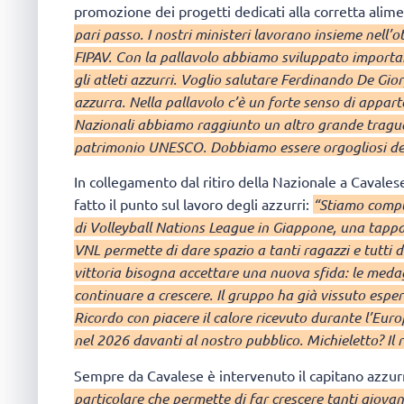
promozione dei progetti dedicati alla corretta alim
pari passo. I nostri ministeri lavorano insieme nell’
FIPAV. Con la pallavolo abbiamo sviluppato importan
gli atleti azzurri. Voglio salutare Ferdinando De Gio
azzurra. Nella pallavolo c’è un forte senso di appar
Nazionali abbiamo raggiunto un altro grande traguar
patrimonio UNESCO. Dobbiamo essere orgogliosi del
In collegamento dal ritiro della Nazionale a Cavales
fatto il punto sul lavoro degli azzurri:
“Stiamo compl
di Volleyball Nations League in Giappone, una tappa 
VNL permette di dare spazio a tanti ragazzi e tutti
vittoria bisogna accettare una nuova sfida: le medag
continuare a crescere. Il gruppo ha già vissuto espe
Ricordo con piacere il calore ricevuto durante l’Eur
nel 2026 davanti al nostro pubblico. Michieletto? Il
Sempre da Cavalese è intervenuto il capitano azzu
particolare che permette di far crescere tanti giovan