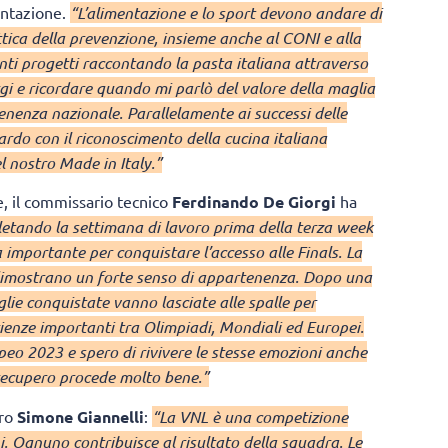
entazione.
“L’alimentazione e lo sport devono andare di
ottica della prevenzione, insieme anche al CONI e alla
ti progetti raccontando la pasta italiana attraverso
rgi e ricordare quando mi parlò del valore della maglia
tenenza nazionale. Parallelamente ai successi delle
do con il riconoscimento della cucina italiana
 nostro Made in Italy.”
e, il commissario tecnico
Ferdinando De Giorgi
ha
etando la settimana di lavoro prima della terza week
importante per conquistare l’accesso alle Finals. La
 dimostrano un forte senso di appartenenza. Dopo una
lie conquistate vanno lasciate alle spalle per
rienze importanti tra Olimpiadi, Mondiali ed Europei.
opeo 2023 e spero di rivivere le stesse emozioni anche
 recupero procede molto bene.”
rro
Simone Giannelli
:
“La VNL è una competizione
i. Ognuno contribuisce al risultato della squadra. Le