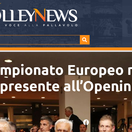
ampionato Europeo 
 presente all’Openi
TTURA
SHARE
nuti