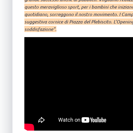
questo meraviglioso sport, per i bambini che iniziano 
quotidiano, sorreggono il nostro movimento. I Camp
suggestiva cornice di Piazza del Plebiscito. L’Openi
soddisfazione”.