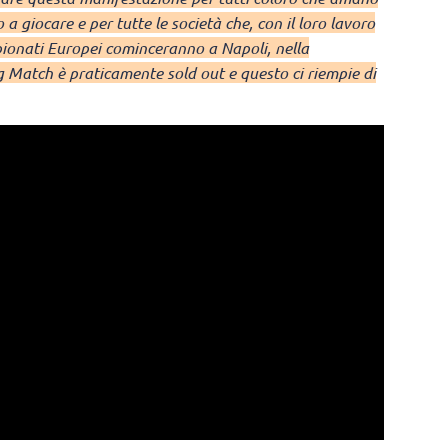
a giocare e per tutte le società che, con il loro lavoro
ionati Europei cominceranno a Napoli, nella
ng Match è praticamente sold out e questo ci riempie di