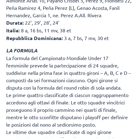
Almonte Arias 10, Payano Crisbel 5, Perez 9, Mondesi 22,
Peña Ramirez 4, Peña Perez (L), Genao Acosta, Fanil
Hernandez, Garcia 1, ne. Perez A.All. Rivera
Durata:
22’, 29’, 28’, 24’
Italia:
8 a, 16 bs, 11 mv, 38 et
Repubblica Dominicana:
3 a, 7 bs, 7 mv, 30 et
LA FORMULA
La formula del Campionato Mondiale Under 17
femminile prevede la partecipazione di 24 squadre,
suddivise nella prima fase in quattro gironi – A, B, C e D –
composti da sei formazioni ciascuno. Ogni girone si
disputa con la formula del round robin di sola andata.
Le prime quattro classificate di ciascun raggruppamento
accedono agli ottavi di finale. Le otto squadre vincitrici
proseguono il proprio cammino nei quarti di finale,
mentre le otto sconfitte disputano i playoff per definire
le posizioni dal nono al sedicesimo posto.
Le ultime due squadre classificate di ogni girone