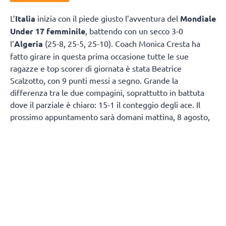
L’
Italia
inizia con il piede giusto l’avventura del
Mondiale
Under 17 femminile
, battendo con un secco 3-0
l’
Algeria
(25-8, 25-5, 25-10). Coach Monica Cresta ha
fatto girare in questa prima occasione tutte le sue
ragazze e top scorer di giornata è stata Beatrice
Scalzotto, con 9 punti messi a segno. Grande la
differenza tra le due compagini, soprattutto in battuta
dove il parziale è chiaro: 15-1 il conteggio degli ace. Il
prossimo appuntamento sarà domani mattina, 8 agosto,
sempre alle ore 2 italiane, contro la Repubblica
Dominicana.
IL TABELLINO
ITALIA 3
ALGERIA 0
(25-8, 25-5, 25-10)
ITALIA:
Borello 7, Pettiti 6, Uwadie 1, Terzi 7, Scalzotto
9, Jakic 4, Bianchin (L), Simeonov 1, Crotta 1, Di Napoli 1,