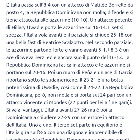
L’Italia passa sull’8-4 con un attacco di Matilde Borrello da
posto 4, la Repubblica Dominicana non molla, difende e si
tiene attaccata alle azzurrine (10-10). Un attacco potente
di Hillary Uwadie porta le azzurrine sul 16-14. Il set si
spezza, l’Italia vola avanti e il parziale si chiude 25-18 con
una bella fast di Beatrice Scalzotto. Nel secondo parziale,
le azzurrine partono forte e vanno avanti 5-1, l’8-3 è un
ace di Sveva Terzi ed è ancora suo il punto del 16-13. La
Repubblica Dominicana fatica in attacco e le azzurrine si
portano sul 20-16. Poi un muro di Peña e un ace di Garcia
riportano sotto le sudamericane. Il 23-21 è una botta
potentissima di Uwadie, così come il 24-22. La Repubblica
Dominicana, però, non molla e si porta sul 24 pari con un
attacco vincente di Mondes (22 punti per lei a fine gara)i.
Si va ai vantaggi. L’Italia avanti 27-26 ma è poi la
Dominicana a chiudere 27-29 con un errore in attacco
dell’Italia. Uno a uno. Il terzo set parte in equilibrio e
l’Italia gira sull’8-6 con una diagonale imprendibile di
Uwadie ma è la Repubblica Dominicana a passare avanti