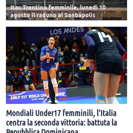
Itas Trentino femminile, lunedì 10
agosto il raduno al Sanbàpolis
La stagione dell'Itas Trentino sta per cominciare: l'appuntamento è
per lunedì 10 agosto al Sanbàpolis. Presenti tutte le atlete in rosa,
tranne Frelih.
Mondiali Under17 femminili, l’Italia
centra la seconda vittoria: battuta la
Repubblica Dominicana