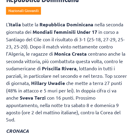
Nazionali Giovanili
L’
Italia
batte la
Repubblica Dominicana
nella seconda
giornata dei
Mondiali femminili Under 17
in corso a
Santiago del Cile con il risultato di 3-1 (25-18, 27-29, 25-
23, 25-20). Dopo il match vinto nettamente contro
l’Algeria, le ragazze di
Monica Cresta
centrano anche la
seconda vittoria, più combattuta questa volta, contro le
sudamericane di
Priscilla Rivera
, lottando in tutti i
parziali, in particolare nel secondo e nel terzo. Top scorer
di giornata,
Hillary Uwadie
che mette a terra 27 punti
(48% in attacco e 5 muri per lei). In doppia cifra ci va
anche
Sveva Terzi
con 16 punti. Prossimo
appuntamento, nella notte tra sabato 8 e domenica 9
agosto (ore 2 del mattino italiane), contro la Corea del
Sud.
CRONACA