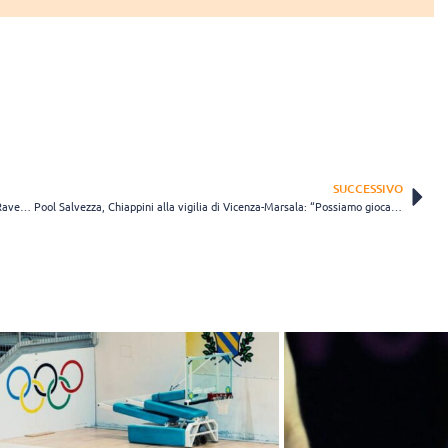
SUCCESSIVO
La griglia dei play off: si comincia sabato 19 marzo con Talmassons-Ravenna
Pool Salvezza, Chiappini alla vigilia di Vicenza-Marsala: “Possiamo giocarcela”