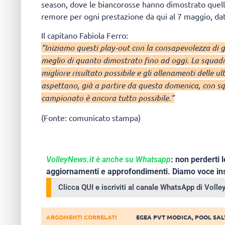
season, dove le biancorosse hanno dimostrato quel
remore per ogni prestazione da qui al 7 maggio, data
Il capitano Fabiola Ferro:
“Iniziamo questi play-out con la consapevolezza di gio
meglio di quanto dimostrato fino ad oggi. La squadra
migliore risultato possibile e gli allenamenti delle u
aspettano, già a partire da questa domenica, con sq
campionato è ancora tutto possibile.”
(Fonte: comunicato stampa)
VolleyNews.it è anche su Whatsapp
: non perderti l
aggiornamenti e approfondimenti. Diamo voce ins
Clicca QUI e iscriviti al canale WhatsApp di Voll
ARGOMENTI CORRELATI
EGEA PVT MODICA
,
POOL SA