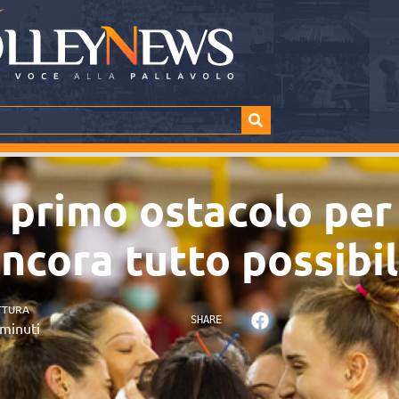
l primo ostacolo pe
Ancora tutto possibi
TTURA
SHARE
minuti