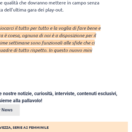
le qualità che dovranno mettere in campo senza
 dell’ultima gara dei play-out.
carci il tutto per tutto e la voglia di fare bene e
 è coesa, ognuna di noi è a disposizione per il
ltime settimane sono funzionali alle sfide che ci
uadre di tutto rispetto. In questo nuovo mini
e nostre notizie, curiosità, interviste, contenuti esclusivi,
ieme alla pallavolo!
ey News
LVEZZA
,
SERIE A2 FEMMINILE