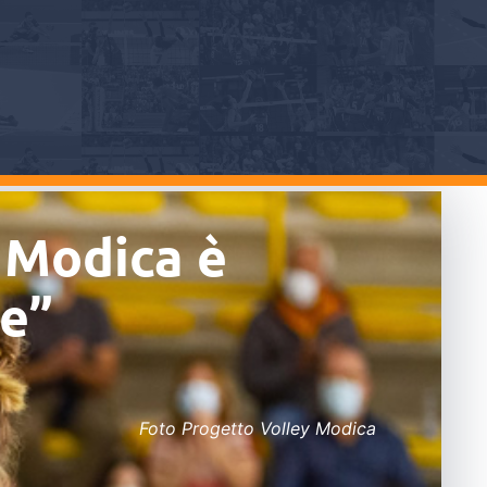
r Modica è
le”
Foto Progetto Volley Modica