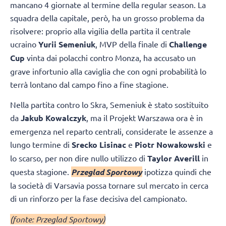
mancano 4 giornate al termine della regular season. La
squadra della capitale, però, ha un grosso problema da
risolvere: proprio alla vigilia della partita il centrale
ucraino
Yurii Semeniuk
, MVP della finale di
Challenge
Cup
vinta dai polacchi contro Monza, ha accusato un
grave infortunio alla caviglia che con ogni probabilità lo
terrà lontano dal campo fino a fine stagione.
Nella partita contro lo Skra, Semeniuk è stato sostituito
da
Jakub Kowalczyk
, ma il Projekt Warszawa ora è in
emergenza nel reparto centrali, considerate le assenze a
lungo termine di
Srecko Lisinac
e
Piotr Nowakowski
e
lo scarso, per non dire nullo utilizzo di
Taylor Averill
in
questa stagione.
Przeglad Sportowy
ipotizza quindi che
la società di Varsavia possa tornare sul mercato in cerca
di un rinforzo per la fase decisiva del campionato.
(fonte: Przeglad Sportowy)