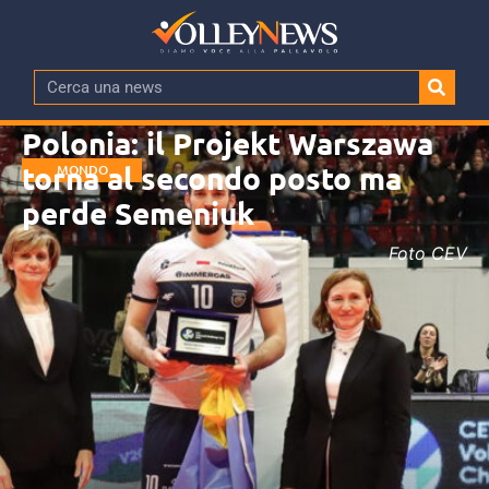
Polonia: il Projekt Warszawa
torna al secondo posto ma
MONDO
perde Semeniuk
Foto CEV