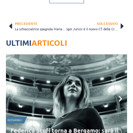
PRECEDENTE
SUCCESSIVO
La schiacciatrice spagnola Maria Segura appende le ginocchiere al chiodo
Igor Juricic è il nuovo CT della Croazia maschile
ULTIMI
ARTICOLI
GIOVANILI
S
Federica Stufi torna a Bergamo: sarà il