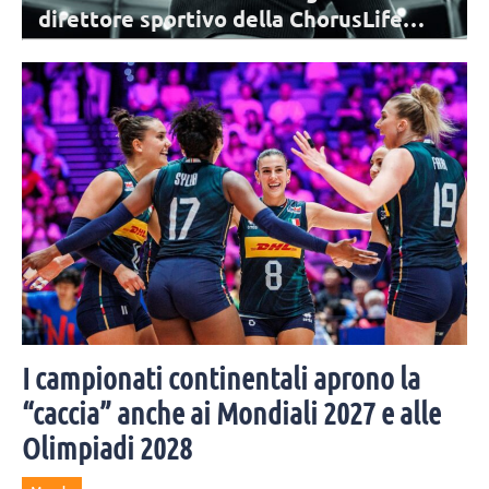
direttore sportivo della ChorusLife
Academy
Bergamo riabbraccia una delle sue protagoniste: Federica Stufi è il
nuovo direttore sportivo della ChorusLife Volley Bergamo Academy,
I campionati continentali aprono la
“caccia” anche ai Mondiali 2027 e alle
Olimpiadi 2028