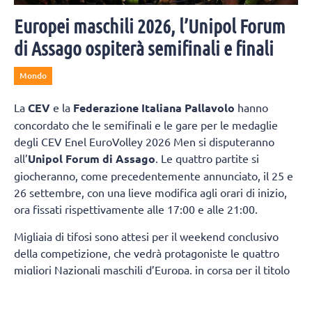
Europei maschili 2026, l’Unipol Forum
di Assago ospiterà semifinali e finali
Mondo
La
CEV
e la
Federazione Italiana Pallavolo
hanno
concordato che le semifinali e le gare per le medaglie
degli CEV Enel EuroVolley 2026 Men si disputeranno
all’
Unipol Forum di Assago
. Le quattro partite si
giocheranno, come precedentemente annunciato, il 25 e
26 settembre, con una lieve modifica agli orari di inizio,
ora fissati rispettivamente alle 17:00 e alle 21:00.
Migliaia di tifosi sono attesi per il weekend conclusivo
della competizione, che vedrà protagoniste le quattro
migliori Nazionali maschili d’Europa, in corsa per il titolo
continentale e per un ambito pass che consentirà di
qualificarsi ai
Giochi Olimpici di Los Angeles 2028
.