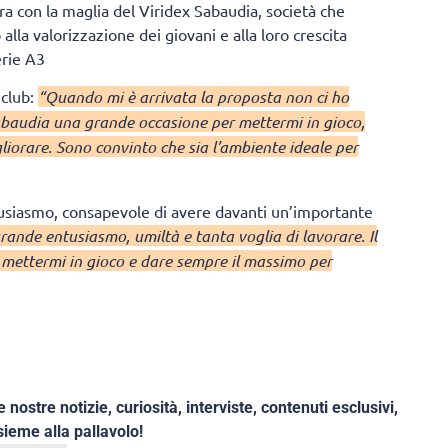
ra con la maglia del Viridex Sabaudia, società che
lla valorizzazione dei giovani e alla loro crescita
erie A3
 club:
“Quando mi è arrivata la proposta non ci ho
abaudia una grande occasione per mettermi in gioco,
iorare. Sono convinto che sia l’ambiente ideale per
tusiasmo, consapevole di avere davanti un’importante
rande entusiasmo, umiltà e tanta voglia di lavorare. Il
, mettermi in gioco e dare sempre il massimo per
e nostre notizie, curiosità, interviste, contenuti esclusivi,
ieme alla pallavolo!