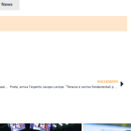
ey News
SUCCESSIVO
Grottazzolina, arriva il libero Francesco Stella: “Voglio guadagnare spazio ed essere utile alla squadra”
Prata, arriva l’esperto Jacopo Larizza: “Tenacia e sorriso fondamentali per raggiungere l’obiettivo”