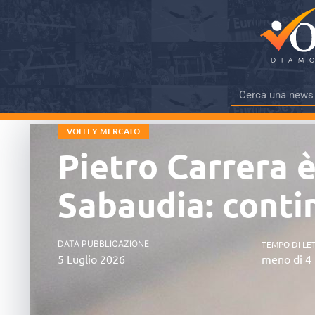
VOLLEY MERCATO
Pietro Carrera è
Sabaudia: contin
DATA PUBBLICAZIONE
TEMPO DI LE
5 Luglio 2026
meno di 4 