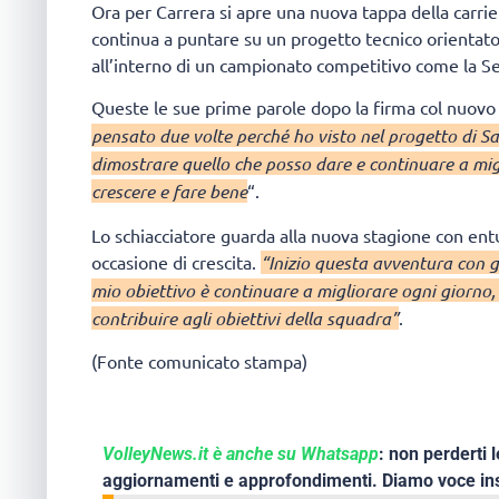
Ora per Carrera si apre una nuova tappa della carrie
continua a puntare su un progetto tecnico orientato a
all’interno di un campionato competitivo come la S
Queste le sue prime parole dopo la firma col nuovo
pensato due volte perché ho visto nel progetto di S
dimostrare quello che posso dare e continuare a migl
crescere e fare bene
“.
Lo schiacciatore guarda alla nuova stagione con en
occasione di crescita.
“Inizio questa avventura con g
mio obiettivo è continuare a migliorare ogni giorno
contribuire agli obiettivi della squadra”
.
(Fonte comunicato stampa)
VolleyNews.it è anche su Whatsapp
: non perderti l
aggiornamenti e approfondimenti. Diamo voce ins