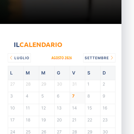
IL
CALENDARIO
AGOSTO 2026
LUGLIO
SETTEMBRE
L
M
M
G
V
S
D
27
28
29
30
31
1
2
3
4
5
6
7
8
9
10
11
12
13
14
15
16
17
18
19
20
21
22
23
24
25
26
27
28
29
30