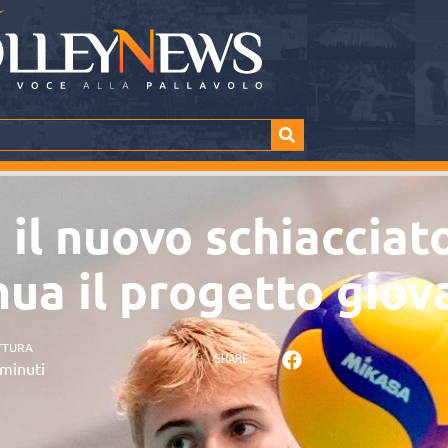
 il nuovo schiacciat
ua il progetto giov
TTURA
SHARE
minuti