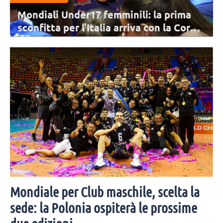
Mondiali Under17 femminili: la prima
sconfitta per l’Italia arriva con la Corea
del Sud
L'Italia guidata da coach Cresta è costretta a cedere il passo in
quattro parziali alla formazione asiatica. Top scorer sono Uwadie e
Son con 23 punti.
Mondiale per Club maschile, scelta la
sede: la Polonia ospiterà le prossime