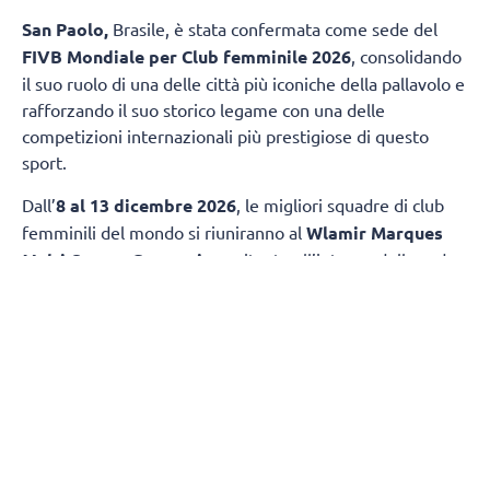
San Paolo,
Brasile, è stata confermata come sede del
FIVB Mondiale per Club femminile 2026
, consolidando
il suo ruolo di una delle città più iconiche della pallavolo e
rafforzando il suo storico legame con una delle
competizioni internazionali più prestigiose di questo
sport.
Dall’
8 al 13 dicembre 2026
, le migliori squadre di club
femminili del mondo si riuniranno al
Wlamir Marques
Multi-Sports Gymnasium
, situato all’interno della sede
dello
Sport Club Corinthians Paulista
, nel quartiere
Tatuapé, per contendersi il massimo riconoscimento della
pallavolo per club: il titolo di
campione del mondo
.
Quella del 2026 sarà la
19ª edizione della competizione
e la
quarta volta
che San Paolo ospiterà il torneo, dopo
la prima edizione del 1991, quella del 1994 e la più
recente, disputata nel 2025. A fare gli onori di casa sarà