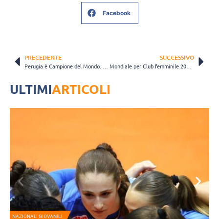
Facebook
PRECEDENTE
SUCCESSIVO
Perugia è Campione del Mondo. Lorenzetti: “Dobbiamo onorare questa manifestazione per quello che rappresenta”
Mondiale per Club femminile 2026, San Paolo confermata sede della competizione
ULTIMI
ARTICOLI
NAZIONALI GIOVANILI
G