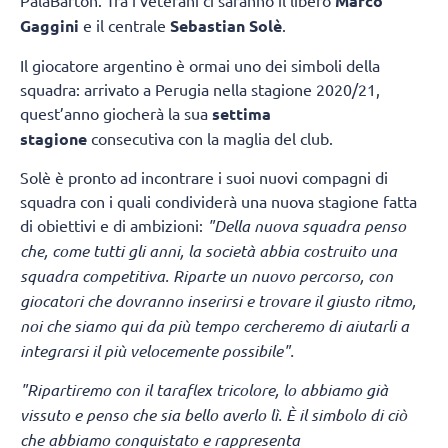
PalaBarton. Tra i veterani ci saranno il libero
Marco
Gaggini
e il centrale
Sebastian Solè
.
Il giocatore argentino è ormai uno dei simboli della
squadra: arrivato a Perugia nella stagione 2020/21,
quest’anno giocherà la sua
settima
stagione
consecutiva con la maglia del club.
Solè è pronto ad incontrare i suoi nuovi compagni di
squadra con i quali condividerà una nuova stagione fatta
di obiettivi e di ambizioni:
"Della nuova squadra penso
che, come tutti gli anni, la società abbia costruito una
squadra competitiva. Riparte un nuovo percorso, con
giocatori che dovranno inserirsi e trovare il giusto ritmo,
noi che siamo qui da più tempo cercheremo di aiutarli a
integrarsi il più velocemente possibile".
"Ripartiremo con il taraflex tricolore, lo abbiamo già
vissuto e penso che sia bello averlo lì.
È il simbolo di ciò
che abbiamo conquistato e rappresenta