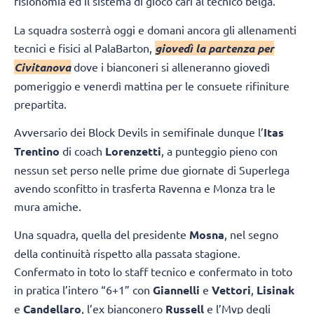
fisionomia ed il sistema di gioco cari al tecnico belga.
La squadra sosterrà oggi e domani ancora gli allenamenti
tecnici e fisici al PalaBarton,
giovedì la partenza per
Civitanova
dove i bianconeri si alleneranno giovedì
pomeriggio e venerdì mattina per le consuete rifiniture
prepartita.
Avversario dei Block Devils in semifinale dunque l’
Itas
Trentino
di coach
Lorenzetti
, a punteggio pieno con
nessun set perso nelle prime due giornate di Superlega
avendo sconfitto in trasferta Ravenna e Monza tra le
mura amiche.
Una squadra, quella del presidente
Mosna
, nel segno
della continuità rispetto alla passata stagione.
Confermato in toto lo staff tecnico e confermato in toto
in pratica l’intero “6+1” con
Giannelli
e
Vettori
,
Lisinak
e
Candellaro
, l’ex bianconero
Russell
e l’Mvp degli