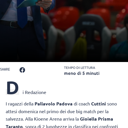
TEMPO DI LETTURA
SHARE
meno di 5 minuti
D
i Redazione
I ragazzi della
Pallavolo Padova
di coach
Cuttini
sono
attesi domenica nel primo dei due big match per la
salvezza. Alla Kioene Arena arriva la
Gioiella Prisma
Taranto
, sopra di 2 lunghezze in classifica nei confronti