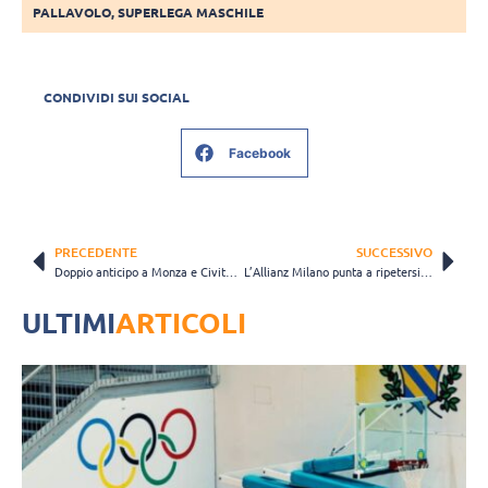
PALLAVOLO
,
SUPERLEGA MASCHILE
CONDIVIDI SUI SOCIAL
Facebook
PRECEDENTE
SUCCESSIVO
Doppio anticipo a Monza e Civitanova, domenica Modena-Perugia in diretta Rai Sport
L’Allianz Milano punta a ripetersi contro la WithU Verona
ULTIMI
ARTICOLI