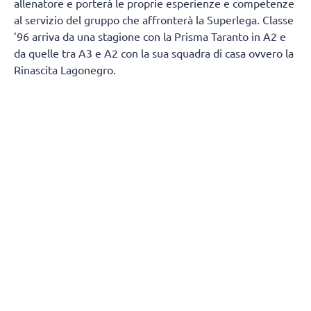
allenatore e porterà le proprie esperienze e competenze
al servizio del gruppo che affronterà la Superlega. Classe
’96 arriva da una stagione con la Prisma Taranto in A2 e
da quelle tra A3 e A2 con la sua squadra di casa ovvero la
Rinascita Lagonegro.
Giuseppe Pisano si racconta e spiega come è diventato
un allenatore:
“Vengo da un piccolo paesino della
Basilicata chiamato Marsicovetere
da un punto di vista
sportivo mi sono avvicinato un po’ tardi alla pallavolo,
poiché avevo 17 anni quando ho iniziato il primo anno
come giocatore, ma l’amore per questo sport posso dire di
averlo sempre avuto fin da piccolo. Sapendo che non
avrei potuto avere una grande carriera sportiva come
giocatore, decisi di intraprendere la carriera da allenatore
un po’ per amore dello sport un po’ per trasmettere quello
che rappresenta la pallavolo per me, ovvero dedizione,
disciplina e divertimento. Ho iniziato come tutti seguendo
i settori giovanili delle società del mio paese, ed in