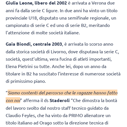
Giulia Leone, libero del 2002
è arrivata a Verona due
anni fa dalla serie C ligure. In due anni ha vinto un titolo
provinciale U18, disputato una semifinale regionale, un
campionato di serie C ed uno di serie B2, meritando
l’attenzione di molte società italiane.
Gaia Biondi, centrale 2003
, è arrivata lo scorso anno
dalla storica società di Livorno, dove disputava la serie C,
società, quest’ultima, vera fucina di atleti importanti,
Elena Pietrini su tutte. Anche lei, dopo un anno da
titolare in B2 ha suscitato l’interesse di numerose società
di primissimo piano.
“
Siamo contenti del percorso che le ragazze hanno fatto
con noi
” afferma il ds
Staderoli
“Che dimostra la bontà
del lavoro svolto dal nostro staff tecnico guidato da
Claudio Feyles, che ha vinto da PRIMO allenatore un
titolo italiano ad Orago sotto la direzione tecnica di