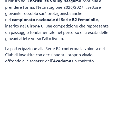
Il futuro del
ChorusLife Volley Bergamo
continua a
prendere forma. Nella stagione 2026/2027 il settore
giovanile rossoblù sarà protagonista anche
nel
campionato nazionale di Serie B2 femminile
,
inserito nel
Girone C
, una competizione che rappresenta
un passaggio fondamentale nel percorso di crescita delle
giovani atlete verso l’alto livello.
La partecipazione alla Serie B2 conferma la volontà del
Club di investire con decisione sul proprio vivaio,
offrendo alle ragazze dell’
Academy
un contesto
competitivo nel quale misurarsi ogni settimana con
società di grande tradizione e consolidata esperienza.
Il
gruppo sarà composto da atlete giovanissime,
provenienti dalle squadre under 17 e under 19.
gironi del campionato nazionale
La composizione dei
è
stata definita dalla FIPAV in vista della nuova stagione.
Il Girone C vedrà il
ChorusLife Volley Bergamo