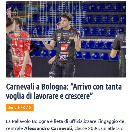
schiacciatore presenta la prossima SuperLega e le ambizioni di
Cisterna.
Carnevali a Bologna: “Arrivo con tanta
voglia di lavorare e crescere”
Serie B / C / D
La Pallavolo Bologna è lieta di ufficializzare l'ingaggio del
centrale
Alessandro Carnevali
, classe 2006, un atleta di