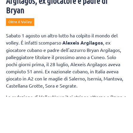
Argilagos, ex giocatore e padre di
Bryan
Oltre il Volley
Sabato 1 agosto un altro lutto ha colpito il mondo del
volley. È infatti scomparso
Alexeis Argilagos
, ex
giocatore cubano e padre dell'azzurro Bryan Argilagos,
palleggiatore titolare il prossimo anno a Cuneo. Solo
pochi giorni prima, il 28 luglio, Alexeis Argilagos aveva
compiuto 51 anni. Ex nazionale cubano, in Italia aveva
giocato in A2 con le maglie di Salerno, Isernia, Mantova,
Castellana Grotte, Sora e Segrate.
La redazione di VolleyNews.it si stringe attorno a Bryan e
la sua famiglia.