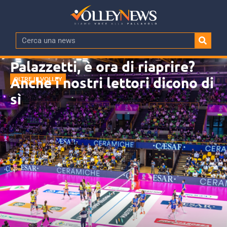
Palazzetti, è ora di riaprire?
Anche i nostri lettori dicono di
OLTRE IL VOLLEY
sì