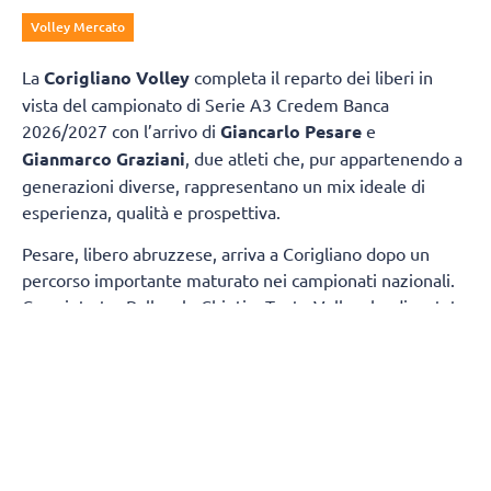
Volley Mercato
La
Corigliano Volley
completa il reparto dei liberi in
vista del campionato di Serie A3 Credem Banca
2026/2027 con l’arrivo di
Giancarlo Pesare
e
Gianmarco Graziani
, due atleti che, pur appartenendo a
generazioni diverse, rappresentano un mix ideale di
esperienza, qualità e prospettiva.
Pesare, libero abruzzese, arriva a Corigliano dopo un
percorso importante maturato nei campionati nazionali.
Cresciuto tra Pallavolo Chieti e Teate Volley, ha disputato
diverse stagioni in Serie A2 con la Sieco Impavida Ortona
e successivamente con l’Abba Pineto, consolidandosi
come uno dei liberi più affidabili della categoria grazie
alle sue qualità in ricezione e difesa.
Graziani, invece, è un giovane prospetto cresciuto nel
prestigioso settore giovanile dell’Itas Trentino. Con