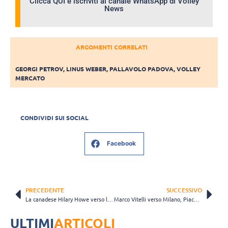
Clicca QUI e iscriviti al canale WhatsApp di Volley
News
ARGOMENTI CORRELATI
GEORGI PETROV
,
LINUS WEBER
,
PALLAVOLO PADOVA
,
VOLLEY
MERCATO
CONDIVIDI SUI SOCIAL
Facebook
PRECEDENTE
SUCCESSIVO
La canadese Hilary Howe verso le Ladies in Black Aachen
Marco Vitelli verso Milano, Piacenza conferma Cester e Caneschi?
ULTIMI
ARTICOLI