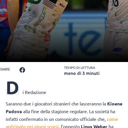
TEMPO DI LETTURA
SHARE
meno di 3 minuti
D
i Redazione
Saranno due i giocatori stranieri che lasceranno la
Kioene
Padova
alla fine della stagione regolare. La società ha
infatti confermato in un comunicato ufficiale che,
come
anticipato nei giorni scorsi
, l’opposto
Linus Weber
ha