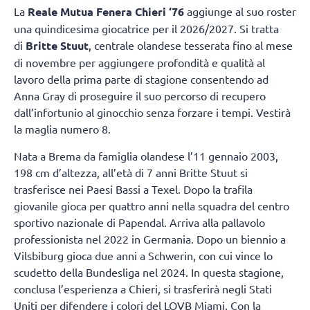
La
Reale Mutua Fenera Chieri ‘76
aggiunge al suo roster
una quindicesima giocatrice per il 2026/2027. Si tratta
di
Britte Stuut
, centrale olandese tesserata fino al mese
di novembre per aggiungere profondità e qualità al
lavoro della prima parte di stagione consentendo ad
Anna Gray di proseguire il suo percorso di recupero
dall’infortunio al ginocchio senza forzare i tempi. Vestirà
la maglia numero 8.
Nata a Brema da famiglia olandese l’11 gennaio 2003,
198 cm d’altezza, all’età di 7 anni Britte Stuut si
trasferisce nei Paesi Bassi a Texel. Dopo la trafila
giovanile gioca per quattro anni nella squadra del centro
sportivo nazionale di Papendal. Arriva alla pallavolo
professionista nel 2022 in Germania. Dopo un biennio a
Vilsbiburg gioca due anni a Schwerin, con cui vince lo
scudetto della Bundesliga nel 2024. In questa stagione,
conclusa l’esperienza a Chieri, si trasferirà negli Stati
Uniti per difendere i colori del LOVB Miami. Con la