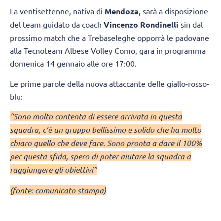
La ventisettenne, nativa di
Mendoza
, sarà a disposizione
del team guidato da coach
Vincenzo Rondinelli
sin dal
prossimo match che a Trebaseleghe opporrà le padovane
alla Tecnoteam Albese Volley Como, gara in programma
domenica 14 gennaio alle ore 17:00.
Le prime parole della nuova attaccante delle giallo-rosso-
blu:
“Sono molto contenta di essere arrivata in questa
squadra, c’è un gruppo bellissimo e solido che ha molto
chiaro quello che deve fare. Sono pronta a dare il 100%
per questa sfida, spero di poter aiutare la squadra a
raggiungere gli obiettivi”
(fonte: comunicato stampa)