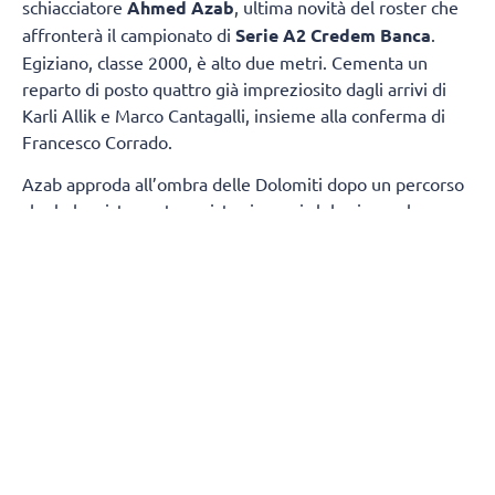
schiacciatore
Ahmed Azab
, ultima novità del roster che
affronterà il campionato di
Serie A2 Credem Banca
.
Egiziano, classe 2000, è alto due metri. Cementa un
reparto di posto quattro già impreziosito dagli arrivi di
Karli Allik e Marco Cantagalli, insieme alla conferma di
Francesco Corrado.
Azab approda all’ombra delle Dolomiti dopo un percorso
che lo ha visto protagonista sia con i club, sia con la
maglia della propria Nazionale. Tra i pilastri dell’Egitto,
due estati fa ha preso parte ai
Giochi Olimpici
di Parigi,
dove si è confrontato con i migliori interpreti della scena
mondiale.
Cresciuto pallavolisticamente in patria, Azab si è messo
in luce con le maglie di Petrojet e Al Ahly, due tra le
realtà più blasonate del volley egiziano. Quindi, la scelta
di vivere un’esperienza in Qatar, in cui, nella scorsa
stagione, ha difeso i colori dell’Al-Rayyan, continuando il
proprio percorso di crescita in un contesto competitivo.