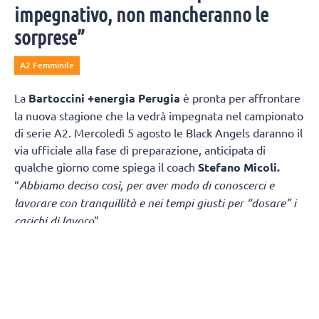
impegnativo, non mancheranno le
sorprese”
A2 Femminile
La
Bartoccini +energia Perugia
è pronta per affrontare
la nuova stagione che la vedrà impegnata nel campionato
di serie A2. Mercoledì 5 agosto le Black Angels daranno il
via ufficiale alla fase di preparazione, anticipata di
qualche giorno come spiega il coach
Stefano Micoli.
“
Abbiamo deciso così, per aver modo di conoscerci e
lavorare con tranquillità e nei tempi giusti per “dosare” i
carichi di lavoro
”.
“
Sicuramente è una partenza “col botto
” – continua Micoli
-
in casa di una squadra di alto livello. Ma la vera criticità
è nel girone di ritorno dove giocheremo due partite
consecutive in Puglia, Fasano e Melendugno, a distanza di