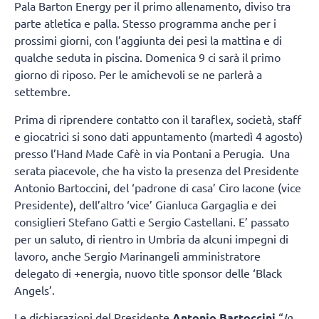
Pala Barton Energy per il primo allenamento, diviso tra
parte atletica e palla. Stesso programma anche per i
prossimi giorni, con l’aggiunta dei pesi la mattina e di
qualche seduta in piscina. Domenica 9 ci sarà il primo
giorno di riposo. Per le amichevoli se ne parlerà a
settembre.
Prima di riprendere contatto con il taraflex, società, staff
e giocatrici si sono dati appuntamento (martedì 4 agosto)
presso l’Hand Made Cafè in via Pontani a Perugia. Una
serata piacevole, che ha visto la presenza del Presidente
Antonio Bartoccini, del ‘padrone di casa’ Ciro Iacone (vice
Presidente), dell’altro ‘vice’ Gianluca Gargaglia e dei
consiglieri Stefano Gatti e Sergio Castellani. E’ passato
per un saluto, di rientro in Umbria da alcuni impegni di
lavoro, anche Sergio Marinangeli amministratore
delegato di +energia, nuovo title sponsor delle ‘Black
Angels’.
Le dichiarazioni del Presidente
Antonio Bartoccini
“
In