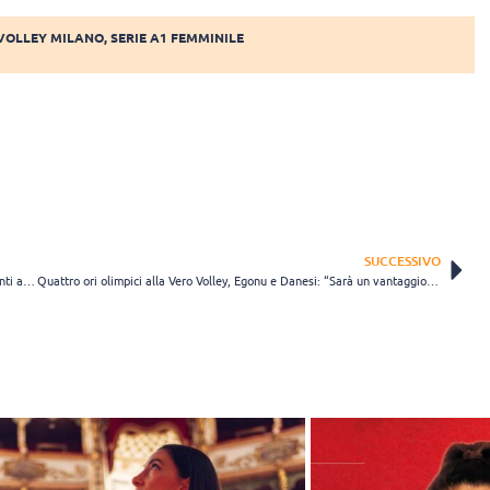
VOLLEY MILANO
,
SERIE A1 FEMMINILE
SUCCESSIVO
Due chiacchiere con Jolien Knollema, uno dei prospetti più interessanti al mondo
Quattro ori olimpici alla Vero Volley, Egonu e Danesi: “Sarà un vantaggio” (VIDEO)