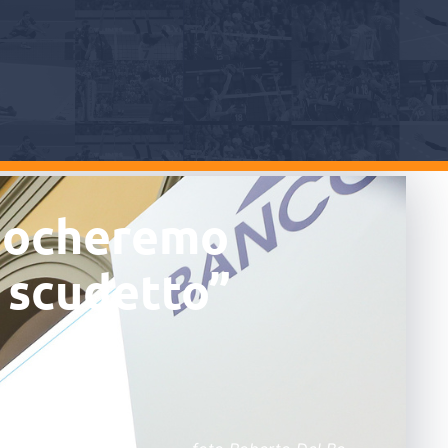
Giocheremo
 scudetto”