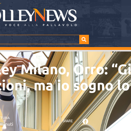
ey Milano, Orro: “
ioni, ma io sogno lo
TTURA
SHARE
minuti