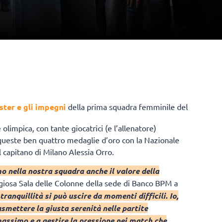
oster e gli impegni
della prima squadra femminile del
limpica, con tante giocatrici (e l’allenatore)
a queste ben quattro medaglie d’oro con la Nazionale
l capitano di Milano Alessia Orro.
o nella nostra squadra anche il valore della
igiosa Sala delle Colonne della sede di Banco BPM a
anquillità si può uscire da momenti difficili. Io,
mettere la giusta serenità nelle partite
assimo e a gestire la pressione nei match che