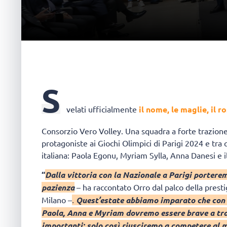
S
velati ufficialmente
il nome, le maglie, il r
Consorzio Vero Volley. Una squadra a forte trazione o
protagoniste ai Giochi Olimpici di Parigi 2024 e tr
italiana: Paola Egonu, Myriam Sylla, Anna Danesi e i
“
Dalla vittoria con la Nazionale a Parigi porterem
pazienza
– ha raccontato Orro dal palco della prest
Milano –
.
Quest’estate abbiamo imparato che con tr
Paola, Anna e Myriam dovremo essere brave a tras
importanti; solo così riusciremo a competere al m