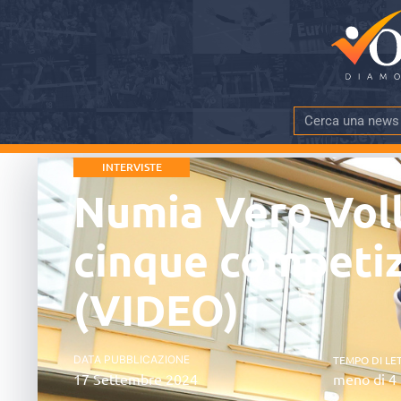
INTERVISTE
Numia Vero Voll
cinque competiz
(VIDEO)
DATA PUBBLICAZIONE
TEMPO DI LE
17 Settembre 2024
meno di 4 