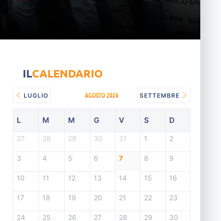
IL
CALENDARIO
AGOSTO 2026
LUGLIO
SETTEMBRE
L
M
M
G
V
S
D
27
28
29
30
31
1
2
3
4
5
6
7
8
9
10
11
12
13
14
15
16
17
18
19
20
21
22
23
24
25
26
27
28
29
30