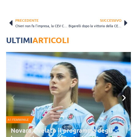
PRECEDENTE
SUCCESSIVO
Chieri non fa l’impresa, la CEV Cup è del Galatasaray di Sylla e Bigarelli
Bigarelli dopo la vittoria della CEV Cup: “Capitolo importantissimo, desideravo questo trofeo da tanto”
ULTIMI
ARTICOLI
A1 FEMMINILE
N
Novara, svelato il programma degli