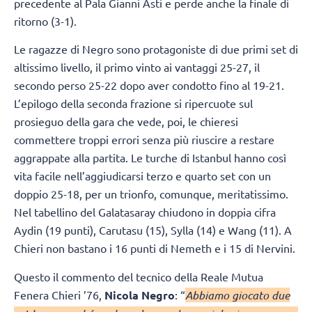
precedente al Pala Gianni Asti e perde anche la finale di
ritorno (3-1).
Le ragazze di Negro sono protagoniste di due primi set di
altissimo livello, il primo vinto ai vantaggi 25-27, il
secondo perso 25-22 dopo aver condotto fino al 19-21.
L’epilogo della seconda frazione si ripercuote sul
prosieguo della gara che vede, poi, le chieresi
commettere troppi errori senza più riuscire a restare
aggrappate alla partita. Le turche di Istanbul hanno così
vita facile nell’aggiudicarsi terzo e quarto set con un
doppio 25-18, per un trionfo, comunque, meritatissimo.
Nel tabellino del Galatasaray chiudono in doppia cifra
Aydin (19 punti), Carutasu (15), Sylla (14) e Wang (11). A
Chieri non bastano i 16 punti di Nemeth e i 15 di Nervini.
Questo il commento del tecnico della Reale Mutua
Fenera Chieri ’76,
Nicola Negro
: “
Abbiamo giocato due