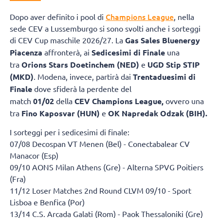
Champions League
Dopo aver definito i pool di
, nella
sede CEV a Lussemburgo si sono svolti anche i sorteggi
di CEV Cup maschile 2026/27. La
Gas Sales Bluenergy
Piacenza
affronterà, ai
Sedicesimi di Finale
una
tra
Orions Stars Doetinchem (NED)
e
UGD Stip STIP
(MKD)
. Modena, invece, partirà dai
Trentaduesimi di
Finale
dove sfiderà la perdente del
match
01/02
della
CEV Champions League,
ovvero una
tra
Fino Kaposvar (HUN)
e
OK Napredak Odzak (BIH).
I sorteggi per i sedicesimi di finale:
07/08 Decospan VT Menen (Bel) - Conectabalear CV
Manacor (Esp)
09/10 AONS Milan Athens (Gre) - Alterna SPVG Poitiers
(Fra)
11/12 Loser Matches 2nd Round CLVM 09/10 - Sport
Lisboa e Benfica (Por)
13/14 C.S. Arcada Galati (Rom) - Paok Thessaloniki (Gre)