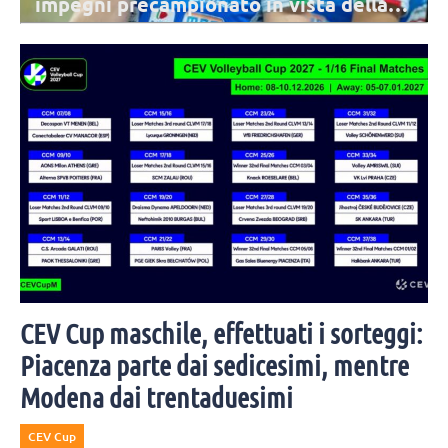
impegni precampionato in vista della
stagione 2026/2027
Novara farà quattro test match nel mese di settembre, tre in casa e
uno in trasferta. La preseason si concluderà con la Courmayeur Cup.
CEV Cup maschile, effettuati i sorteggi:
Piacenza parte dai sedicesimi, mentre
Modena dai trentaduesimi
CEV Cup