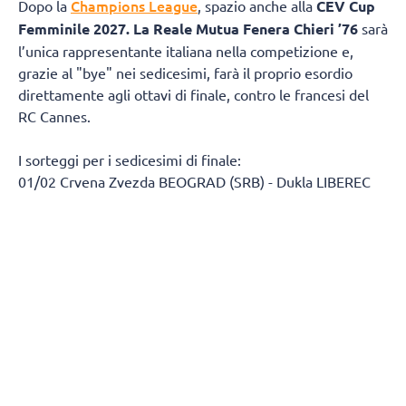
Champions League
Dopo la
, spazio anche alla
CEV Cup
Femminile 2027.
La Reale Mutua Fenera Chieri ’76
sarà
l’unica rappresentante italiana nella competizione e,
grazie al "bye" nei sedicesimi, farà il proprio esordio
direttamente agli ottavi di finale, contro le francesi del
RC Cannes.
I sorteggi per i sedicesimi di finale:
01/02 Crvena Zvezda BEOGRAD (SRB) - Dukla LIBEREC
(CZE)
03/04 KNRC KAPOSVAR (HUN) - Allianz MTV
STUTTGART (GER)
05/06 Perdente gara 11/12 terzo turno di qualificazione
Champions - ZOK Ribola KASTELA (CRO)
07/08 Perdente gara 03/04 secondo turno di
qualificazione Champions - Vandoeuvre NANCY VB
(FRA)
09/10 SSC Palmberg SCHWERIN (GER) - CD Heidelberg
LAS PALMAS (ESP)