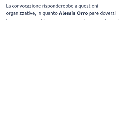
La convocazione risponderebbe a questioni
organizzative, in quanto
Alessia Orro
pare doversi
fermare per qualche giorno a causa di un risentimento
muscolare che non desta, però, particolari
preoccupazioni.
(Fonte Fipav)
SEGUICI
SUI
SOCIAL
@socialvolleynews
@volleynews_official