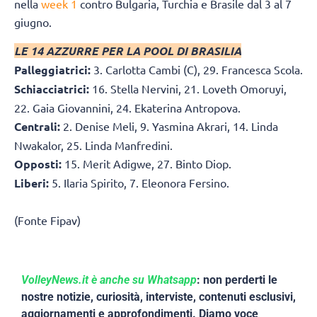
nella
week 1
contro Bulgaria, Turchia e Brasile dal 3 al 7
giugno.
LE 14 AZZURRE PER LA POOL DI BRASILIA
Palleggiatrici:
3. Carlotta Cambi (C), 29. Francesca Scola.
Schiacciatrici:
16. Stella Nervini, 21. Loveth Omoruyi,
22. Gaia Giovannini, 24. Ekaterina Antropova.
Centrali:
2. Denise Meli, 9. Yasmina Akrari, 14. Linda
Nwakalor, 25. Linda Manfredini.
Opposti:
15. Merit Adigwe, 27. Binto Diop.
Liberi:
5. Ilaria Spirito, 7. Eleonora Fersino.
(Fonte Fipav)
VolleyNews.it è anche su Whatsapp
: non perderti le
nostre notizie, curiosità, interviste, contenuti esclusivi,
aggiornamenti e approfondimenti. Diamo voce