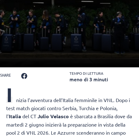
TEMPO DI LETTURA
SHARE
meno di 3 minuti
I
nizia l’avventura dell’Italia femminile in VNL. Dopo i
test match giocati contro Serbia, Turchia e Polonia,
l’
Italia
del CT
Julio Velasco
è sbarcata a Brasilia dove da
martedì 2 giugno inizierà la preparazione in vista della
pool 2 di VNL 2026. Le Azzurre scenderanno in campo