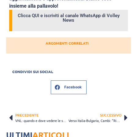
insieme alla pallavolo!
Clicca QUI e iscriviti al canale WhatsApp di Volley
News
ARGOMENTI CORRELATI
CONDIVIDI SUI SOCIAL
Facebook
PRECEDENTE
SUCCESSIVO
VNL: quando e dove vedere le sfide dell’Italia con Bulgaria, Olanda, Turchia e Brasile
Verso Italia-Bulgaria, Cambi: “Ripartiamo con un gruppo giovane, senza preconcetti sui grandi risultati passati”
ULTIMI
ARTICOLI