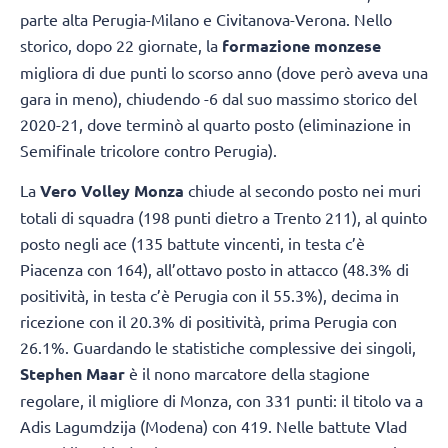
parte alta Perugia-Milano e Civitanova-Verona. Nello
storico, dopo 22 giornate, la
formazione monzese
migliora di due punti lo scorso anno (dove però aveva una
gara in meno), chiudendo -6 dal suo massimo storico del
2020-21, dove terminò al quarto posto (eliminazione in
Semifinale tricolore contro Perugia).
La
Vero Volley Monza
chiude al secondo posto nei muri
totali di squadra (198 punti dietro a Trento 211), al quinto
posto negli ace (135 battute vincenti, in testa c’è
Piacenza con 164), all’ottavo posto in attacco (48.3% di
positività, in testa c’è Perugia con il 55.3%), decima in
ricezione con il 20.3% di positività, prima Perugia con
26.1%. Guardando le statistiche complessive dei singoli,
Stephen Maar
è il nono marcatore della stagione
regolare, il migliore di Monza, con 331 punti: il titolo va a
Adis Lagumdzija (Modena) con 419. Nelle battute Vlad