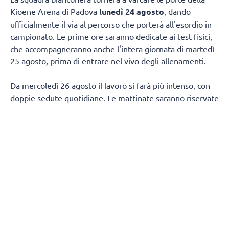
Kioene Arena di Padova
lunedì 24 agosto
, dando
ufficialmente il via al percorso che porterà all'esordio in
campionato. Le prime ore saranno dedicate ai test fisici,
che accompagneranno anche l'intera giornata di martedì
25 agosto, prima di entrare nel vivo degli allenamenti.
Da mercoledì 26 agosto il lavoro si farà più intenso, con
doppie sedute quotidiane. Le mattinate saranno riservate
al lavoro fisico e tecnico, mentre nel pomeriggio la
squadra tornerà in palestra per proseguire sul campo.
Non mancherà spazio per il recupero in acqua, con due
sessioni in piscina fissate per venerdì 28 agosto e
mercoledì 2 settembre.
Dopo un weekend di pausa, tra sabato 29 e domenica 30
agosto, la squadra riprenderà da lunedì 31 con lo stesso
ritmo delle settimane precedenti, fino a venerdì 4
settembre.