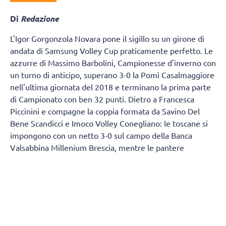
Di
Redazione
L'Igor Gorgonzola Novara pone il sigillo su un girone di
andata di Samsung Volley Cup praticamente perfetto. Le
azzurre di Massimo Barbolini, Campionesse d'inverno con
un turno di anticipo, superano 3-0 la Pomì Casalmaggiore
nell'ultima giornata del 2018 e terminano la prima parte
di Campionato con ben 32 punti. Dietro a Francesca
Piccinini e compagne la coppia formata da Savino Del
Bene Scandicci e Imoco Volley Conegliano: le toscane si
impongono con un netto 3-0 sul campo della Banca
Valsabbina Millenium Brescia, mentre le pantere
graffiano la Unet E-Work Busto Arsizio, sconfitta al
PalaYamamay con lo stesso risultato. Rafforza il sesto
posto, scavando un solco su chi insegue, la Saugella Team
Monza, capace di violare il PalaAgnelli di Bergamo per 3-
1.