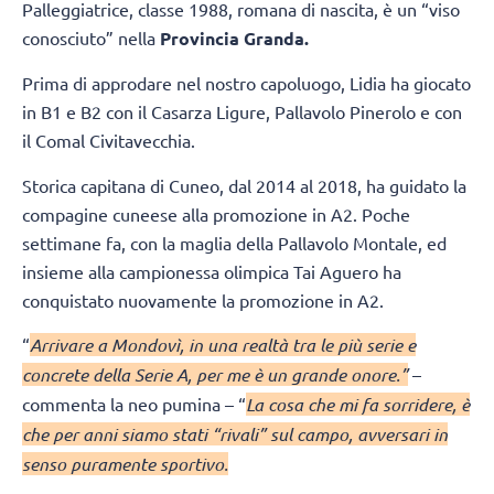
Palleggiatrice, classe 1988, romana di nascita, è un “viso
conosciuto” nella
Provincia Granda.
Prima di approdare nel nostro capoluogo, Lidia ha giocato
in B1 e B2 con il Casarza Ligure, Pallavolo Pinerolo e con
il Comal Civitavecchia.
Storica capitana di Cuneo, dal 2014 al 2018, ha guidato la
compagine cuneese alla promozione in A2. Poche
settimane fa, con la maglia della Pallavolo Montale, ed
insieme alla campionessa olimpica Tai Aguero ha
conquistato nuovamente la promozione in A2.
“
Arrivare a Mondovì, in una realtà tra le più serie e
concrete della Serie A, per me è un grande onore.”
–
commenta la neo pumina – “
La cosa che mi fa sorridere, è
che per anni siamo stati “rivali” sul campo, avversari in
senso puramente sportivo.