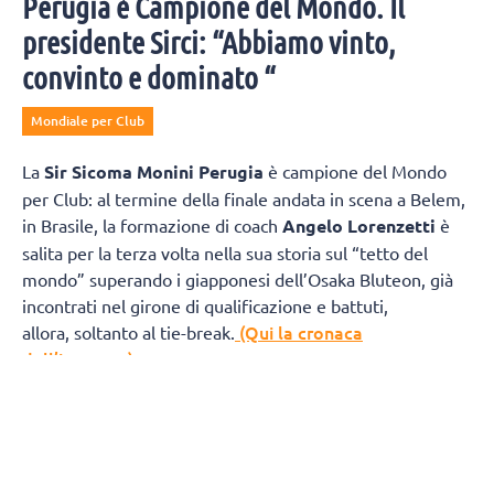
Perugia è Campione del Mondo. Il
presidente Sirci: “Abbiamo vinto,
convinto e dominato “
Mondiale per Club
La
Sir Sicoma Monini Perugia
è campione del Mondo
per Club: al termine della finale andata in scena a Belem,
in Brasile, la formazione di coach
Angelo Lorenzetti
è
salita per la terza volta nella sua storia sul “tetto del
mondo” superando i giapponesi dell’Osaka Bluteon, già
incontrati nel girone di qualificazione e battuti,
(Qui la cronaca
allora, soltanto al tie-break.
dell’incontro)
Il Presidente Gino Sirci:
"Esserci è prezioso, ma vincere è
tutta un’altra storia. In questa finale ho visto negli occhi
dei nostri avversari il sorriso forzato della sconfitta,