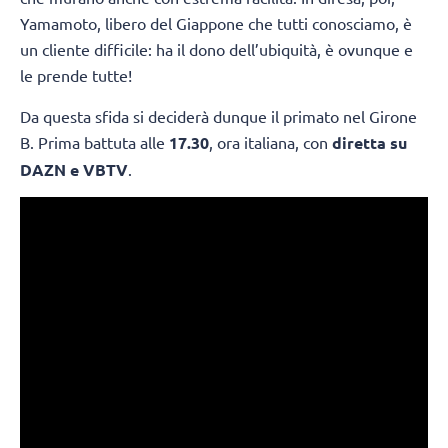
Yamamoto, libero del Giappone che tutti conosciamo, è
un cliente difficile: ha il dono dell’ubiquità, è ovunque e
le prende tutte!
Da questa sfida si deciderà dunque il primato nel Girone
B. Prima battuta alle
17.30
, ora italiana, con
diretta su
DAZN e VBTV
.