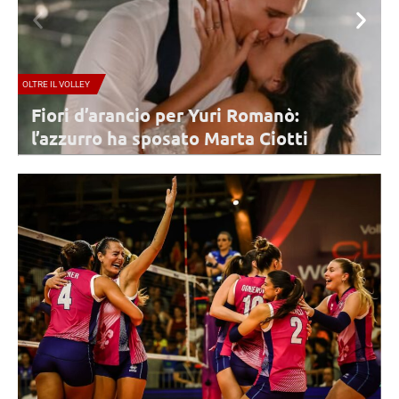
A1 FEMMINILE
omanò:
Conegliano, lunedì 10 agosto 
 Ciotti
step del 2026/2027: il progra
stagionale
 a nozze per la seconda
Lunedì 10 agosto inizia la parte tecnica e di prepara
amici invitati alla
atletica. Subito disponibili cinque giocatrici. Tutto 