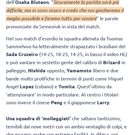
dell’
Osaka Bluteon
. “
Sicuramente la partita sarà più
difficile, ma io sono sicuro e credo che noi giocheremo il
meglio possibile e faremo tutto per vincere
” le parole
pronunciate da Semeniuk in vista del match.
Nel suo match d’esordio la squadra allenata da Tuomas
Sammelvuo ha letteralmente strapazzato i brasiliani del
Sada Cruzeiro
(14-25, 18-25, 14-25, in basso il video HL)
e può vantare in sestetto gente del calibro di
Brizard
in
palleggio,
Nishida
opposto,
Yamamoto
libero e due
bande molto prolifiche in termini di punti come Miguel
Angel
Lopez
(cubano) e
Tomita
. Quest’ultimo da
‘attenzionare’ in modo particolare. Al centro i titolari
sono invece il cinese
Peng
e il giapponese
Larry
.
Una squadra di ‘molleggiati’
che saltano tantissimo,
temibili dai nove metri con un ambio ventaglio di colpi, e
che murano anche con estrema facilità. In difesa, poi,