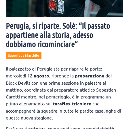
Perugia, si riparte. Solè: “Il passato
appartiene alla storia, adesso
dobbiamo ricominciare”
Superlega Maschile
Il palazzetto di Perugia sta per riaprire le porte:
mercoledì
12 agosto
, riprende la
preparazione
dei
Block Devils con una prima sessione in palestra al
mattino, coordinata dal preparatore atletico Sebastian
Carotti mentre, nel pomeriggio, è in programma un
primo allenamento sul
taraflex tricolore
che
accompagnerà la squadra in tutte le partite casalinghe di
questa nuova stagione.
Sarà una ripartenza, come ogni anno, a ranghi ridotti: