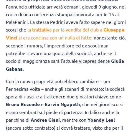
l’annuncio ufficiale arriverà domani, giovedì 9 giugno, nel
corso di una conferenza stampa convocata per le 15 al
PalaPanini. La stessa Pedrini aveva fatto sapere nei giorni
scorsi che
la trattativa per la vendita del club a
Giuseppe
Vinci
si era conclusa con un nulla di fatto
; nonostante ciò,
secondo i rumors, l’imprenditore ed ex scoutman
potrebbe rilevare una quota della società, anche se il
socio di maggioranza sarà l’attuale vicepresidente
Giulia
Gabana
.
Con la nuova proprietà potrebbero cambiare – per
l’ennesima volta – anche gli scenari di mercato: la società
spera di riuscire a trattenere due giocatori chiave come
Bruno Rezende
e
Earvin Ngapeth
, che nei giorni scorsi
erano sembrati sul piede di partenza. In bilico anche la
panchina di
Andrea Giani
, mentre con
Yoandy Leal
(ancora sotto contratto) si dovrà trattare, visto che per il