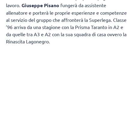
lavoro.
Giuseppe Pisano
fungerà da assistente
allenatore e porterà le proprie esperienze e competenze
al servizio del gruppo che affronterà la Superlega. Classe
’96 arriva da una stagione con la Prisma Taranto in A2 e
da quelle tra A3 e A2 con la sua squadra di casa ovvero la
Rinascita Lagonegro.
Giuseppe Pisano si racconta e spiega come è diventato
un allenatore:
“Vengo da un piccolo paesino della
Basilicata chiamato Marsicovetere
da un punto di vista
sportivo mi sono avvicinato un po’ tardi alla pallavolo,
poiché avevo 17 anni quando ho iniziato il primo anno
come giocatore, ma l’amore per questo sport posso dire di
averlo sempre avuto fin da piccolo. Sapendo che non
avrei potuto avere una grande carriera sportiva come
giocatore, decisi di intraprendere la carriera da allenatore
un po’ per amore dello sport un po’ per trasmettere quello
che rappresenta la pallavolo per me, ovvero dedizione,