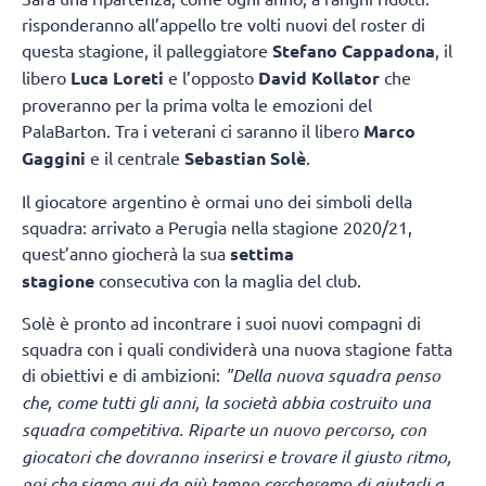
risponderanno all’appello tre volti nuovi del roster di
questa stagione, il palleggiatore
Stefano Cappadona
, il
libero
Luca Loreti
e l’opposto
David Kollator
che
proveranno per la prima volta le emozioni del
PalaBarton. Tra i veterani ci saranno il libero
Marco
Gaggini
e il centrale
Sebastian Solè
.
Il giocatore argentino è ormai uno dei simboli della
squadra: arrivato a Perugia nella stagione 2020/21,
quest’anno giocherà la sua
settima
stagione
consecutiva con la maglia del club.
Solè è pronto ad incontrare i suoi nuovi compagni di
squadra con i quali condividerà una nuova stagione fatta
di obiettivi e di ambizioni:
"Della nuova squadra penso
che, come tutti gli anni, la società abbia costruito una
squadra competitiva. Riparte un nuovo percorso, con
giocatori che dovranno inserirsi e trovare il giusto ritmo,
noi che siamo qui da più tempo cercheremo di aiutarli a