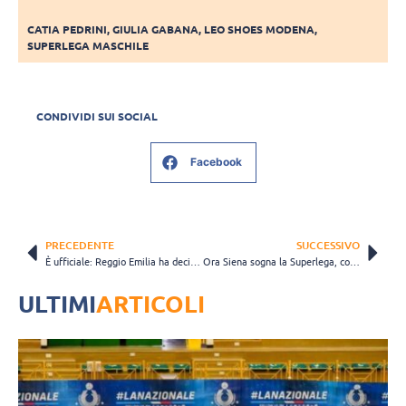
CATIA PEDRINI
,
GIULIA GABANA
,
LEO SHOES MODENA
,
SUPERLEGA MASCHILE
CONDIVIDI SUI SOCIAL
Facebook
PRECEDENTE
SUCCESSIVO
È ufficiale: Reggio Emilia ha deciso di non giocare in Superlega il prossimo anno
Ora Siena sogna la Superlega, col titolo di Reggio. Mechini conferma: “Ipotesi concreta”
ULTIMI
ARTICOLI