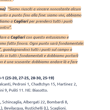
ano)
:
“Siamo riusciti a vincere nonostante alcuni
unto a punto fino alla fine: siamo vivi, abbiamo
ndiamo a
Cagliari
per prenderci tutti i punti
contro”.
dare a
Cagliari
con questo entusiasmo e
iamo fatto finora. Ogni punto sarà fondamentale:
”, guadagnandoci tutti i punti sul campo a
do in tutti i fondamentali e dobbiamo portarli
on è una scusante: dobbiamo andare là e fare
5-20, 27-25, 28-30, 25-19)
alcanti, Pedroni 1, Chadtchyn 15, Martinez 2,
ni 9, Puliti 11. NE: Biasotto.
), Schincaglia, Albergati 22, Bombardi 8,
, Bevilacqua, Rustichelli (L), Scaglioni.