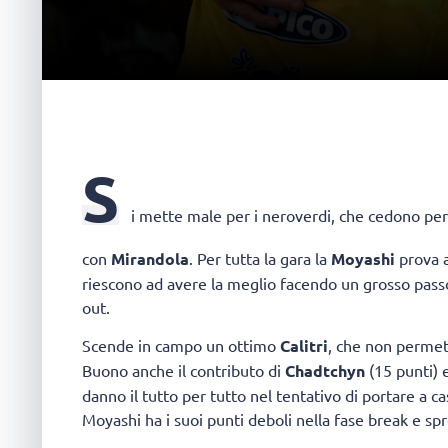
S
i mette male per i neroverdi, che cedono per 
con
Mirandola
. Per tutta la gara la
Moyashi
prova a
riescono ad avere la meglio facendo un grosso passo a
out.
Scende in campo un ottimo
Calitri
, che non permett
Buono anche il contributo di
Chadtchyn
(15 punti) 
danno il tutto per tutto nel tentativo di portare a c
Moyashi ha i suoi punti deboli nella fase break e sp