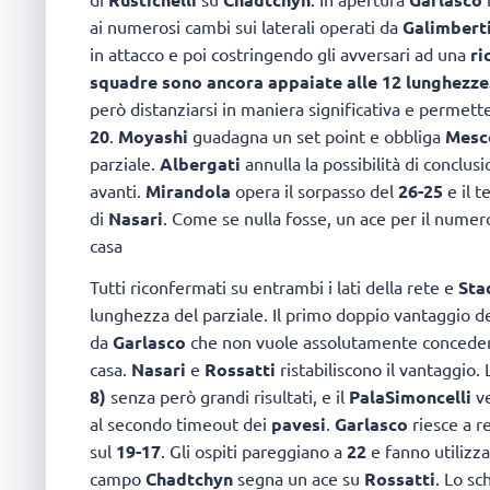
ai numerosi cambi sui laterali operati da
Galimbert
in attacco e poi costringendo gli avversari ad una
ri
squadre sono ancora appaiate alle
12 lunghezze
però distanziarsi in maniera significativa e permett
20
.
Moyashi
guadagna un set point e obbliga
Mesc
parziale.
Albergati
annulla la possibilità di conclu
avanti.
Mirandola
opera il sorpasso del
26-25
e il 
di
Nasari
. Come se nulla fosse, un ace per il nume
casa
Tutti riconfermati su entrambi i lati della rete e
Sta
lunghezza del parziale. Il primo doppio vantaggio de
da
Garlasco
che non vuole assolutamente concedere
casa.
Nasari
e
Rossatti
ristabiliscono il vantaggio. 
8)
senza però grandi risultati, e il
PalaSimoncelli
ve
al secondo timeout dei
pavesi
.
Garlasco
riesce a r
sul
19-17
. Gli ospiti pareggiano a
22
e fanno utilizz
campo
Chadtchyn
segna un ace su
Rossatti
. Lo sc