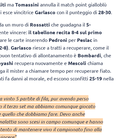
iti
ma
Tomassini
annulla il match point gialloblù
i esce vincitrice
Garlasco
con il punteggio di
28-30
.
o da un muro di
Rossatti
che guadagna il
5-
ente vincere:
il tabellone recita 8-4 sul primo
lare le carte inserendo
Pedroni
per
Peslac
in
2-8)
.
Garlasco
riesce a tratti a recuperare, come il
 buon tentativo di allontanamento è
Bombardi
, che
yashi
recupera nuovamente e
Mescoli
chiama
liga il mister a chiamare tempo per recuperare fiato.
nti fa danni al morale, ed escono sconfitti
25-19
nella
 vinto 5 partite di fila, pur avendo perso
o il terzo set ma abbiamo comunque giocato
e quello che dobbiamo fare. Devo anche
a malattia sono scesi in campo comunque e hanno
intento di mantenere vivo il campionato fino alla
vincere”
.