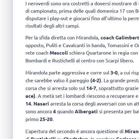
I neroverdi sono ora costretti a doversi mostrare di
di campionato, prima delle quali domenica 17 con B
disputare i play-out e giocarsi fino all’ultimo la pe
risultati degli altri campi.
Per la sfida diretta con Mirandola,
coach Galimbert
opposto, Puliti e Cavalcanti in banda, Tomassini e Orl
rete coach
Mescoli
schiera Quartarone in regia con
Bombardi e Rustichelli al centro con Scarpi libero.
Mirandola parte aggressiva e corre sul
3-0
, a cui ri
che sarebbe valso il pareggio
(4-2)
. La grande pres
corsa che si arresta solo sul
14-7
, soprattutto grazi
ace)
. A metà set i lombardi riescono a recuperare 
14
.
Nasari
arresta la corsa degli avversari con un a
sono ancora
4
quando
Albergati
si presenta per bat
primo
25-20
.
L’apertura del secondo è ancora questione di
Miran
di
Rustichelli
su
Chadtchyn
. In apertura
Garlasco
r