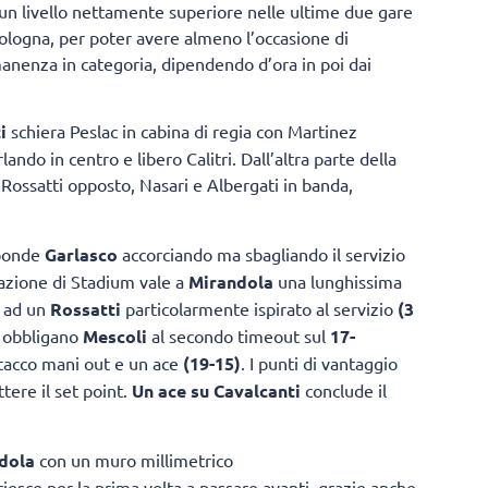
 un livello nettamente superiore nelle ultime due gare
ologna, per poter avere almeno l’occasione di
rmanenza in categoria, dipendendo d’ora in poi dai
i
schiera Peslac in cabina di regia con Martinez
ando in centro e libero Calitri. Dall’altra parte della
 Rossatti opposto, Nasari e Albergati in banda,
sponde
Garlasco
accorciando ma sbagliando il servizio
tazione di Stadium vale a
Mirandola
una lunghissima
e ad un
Rossatti
particolarmente ispirato al servizio
(3
e obbligano
Mescoli
al secondo timeout sul
17-
ttacco mani out e un ace
(19-15)
. I punti di vantaggio
tere il set point.
Un ace su Cavalcanti
conclude il
dola
con un muro millimetrico
iesce per la prima volta a passare avanti, grazie anche