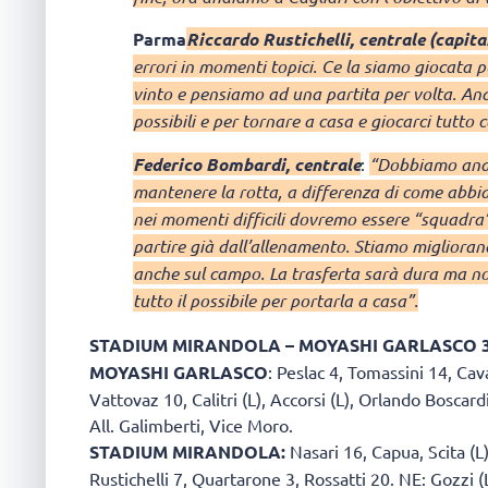
Parma
Riccardo Rustichelli, centrale (capit
errori in momenti topici. Ce la siamo giocata p
vinto e pensiamo ad una partita per volta. A
possibili e per tornare a casa e giocarci tutto 
Federico Bombardi, centrale
:
“Dobbiamo an
mantenere la rotta, a differenza di come abb
nei momenti difficili dovremo essere “squadra
partire già dall’allenamento. Stiamo miglioran
anche sul campo. La trasferta sarà dura ma n
tutto il possibile per portarla a casa”.
STADIUM MIRANDOLA – MOYASHI GARLASCO 3-1 (2
MOYASHI GARLASCO
: Peslac 4, Tomassini 14, Cav
Vattovaz 10, Calitri (L), Accorsi (L), Orlando Boscardi
All. Galimberti, Vice Moro.
STADIUM MIRANDOLA:
Nasari 16, Capua, Scita (L
Rustichelli 7, Quartarone 3, Rossatti 20. NE: Gozzi (L)