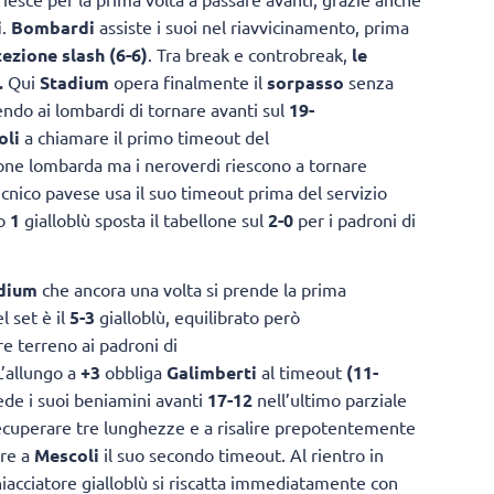
i
.
Bombardi
assiste i suoi nel riavvicinamento, prima
cezione slash
(6-6)
. Tra break e controbreak,
le
.
Qui
Stadium
opera finalmente il
sorpasso
senza
endo ai lombardi di tornare avanti
sul
19-
oli
a chiamare il primo timeout del
sione lombarda ma i neroverdi riescono a tornare
tecnico pavese usa il suo timeout prima del servizio
ro
1
gialloblù sposta il tabellone sul
2-0
per i padroni di
dium
che ancora una volta si prende la prima
l set è il
5-3
gialloblù, equilibrato però
 terreno ai padroni di
L’allungo a
+3
obbliga
Galimberti
al timeout
(11-
de i suoi beniamini avanti
17-12
nell’ultimo parziale
ecuperare tre lunghezze e a risalire prepotentemente
are a
Mescoli
il suo secondo timeout. Al rientro in
hiacciatore gialloblù si riscatta immediatamente con