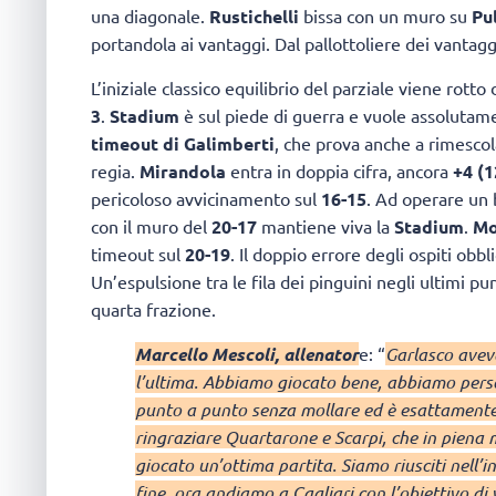
una diagonale.
Rustichelli
bissa con un muro su
Pul
portandola ai vantaggi. Dal pallottoliere dei vantagg
L’iniziale classico equilibrio del parziale viene rott
3
.
Stadium
è sul piede di guerra e vuole assolutam
timeout di Galimberti
, che prova anche a rimesco
regia.
Mirandola
entra in doppia cifra, ancora
+4 (1
pericoloso avvicinamento sul
16-15
. Ad operare un
con il muro del
20-17
mantiene viva la
Stadium
.
Mo
timeout sul
20-19
. Il doppio errore degli ospiti obb
Un’espulsione tra le fila dei pinguini negli ultimi pu
quarta frazione.
Marcello Mescoli, allenator
e: “
Garlasco aveva
l’ultima. Abbiamo giocato bene, abbiamo pers
punto a punto senza mollare ed è esattament
ringraziare Quartarone e Scarpi, che in pien
giocato un’ottima partita. Siamo riusciti nell’
fine, ora andiamo a Cagliari con l’obiettivo di 