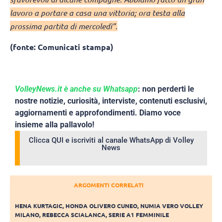
lavoro a portare a casa una vittoria; ora testa alla
prossima partita di mercoledì”.
(fonte: Comunicati stampa)
VolleyNews.it è anche su Whatsapp
: non perderti le
nostre notizie, curiosità, interviste, contenuti esclusivi,
aggiornamenti e approfondimenti. Diamo voce
insieme alla pallavolo!
Clicca QUI e iscriviti al canale WhatsApp di Volley
News
ARGOMENTI CORRELATI
HENA KURTAGIC
,
HONDA OLIVERO CUNEO
,
NUMIA VERO VOLLEY
MILANO
,
REBECCA SCIALANCA
,
SERIE A1 FEMMINILE