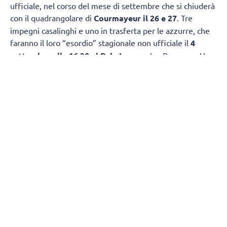
ufficiale, nel corso del mese di settembre che si chiuderà
con il quadrangolare di
Courmayeur il 26 e 27
. Tre
impegni casalinghi e uno in trasferta per le azzurre, che
faranno il loro “esordio” stagionale non ufficiale il
4
settembre alle 16.30 al Pala Igor
contro Bergamo. Una
settimana più tardi, l’
11 settembre
, appuntamento
ancora al Pala Igor, alle 14.00, per un’altra sfida “classica”,
con Busto Arsizio. Il 15 settembre alle 16, sempre al Pala
Igor, le azzurre riceveranno Cuneo mentre il 19 si
chiuderà la prima fase del precampionato con
l’amichevole della
Opiquad Arena di Monza contro il
Vero Volley
alle 15.30.