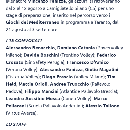
allenatore
Vincenzo Fanizza
, gli azzurri si ritroveranno
dal 2 al 12 agosto a Camigliatello Silano (CS) per uno
stage di preparazione, inserito nel percorso verso i
Giochi del Mediterraneo
in programma a Taranto, dal
21 agosto al 3 settembre.
I 15 CONVOCATI
Alessandro Benacchio
,
Damiano Catania
(Powervolley
Milano);
Davide Boschin
i (Trentino Volley);
Federico
Crosato
(Sir Safety Perugia);
Francesco D'Amico
(Verona Volley);
Alessandro Fanizza
,
Giulio Magalini
(Cisterna Volley);
Diego Frascio
(Volley Milano);
Tim
Held
,
Mattia Orioli
,
Andrea Truocchio
(Pallavolo
Padova);
Filippo Mancin
i (Atlantide Pallavolo Brescia);
Leandro Aussibio Mosca
(Cuneo Volley);
Marco
Pellacani
(Scuola Pallavolo Anderlini);
Alessio Tallone
(Virtus Aversa).
LO STAFF