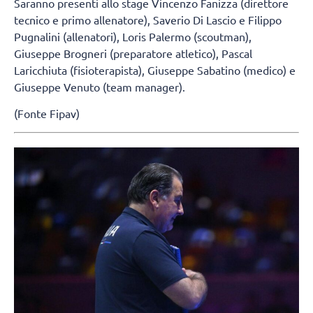
Saranno presenti allo stage Vincenzo Fanizza (direttore
tecnico e primo allenatore), Saverio Di Lascio e Filippo
Pugnalini (allenatori), Loris Palermo (scoutman),
Giuseppe Brogneri (preparatore atletico), Pascal
Laricchiuta (fisioterapista), Giuseppe Sabatino (medico) e
Giuseppe Venuto (team manager).
(Fonte Fipav)