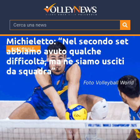
Michieletto: “Nel secondo set
abbiamo avuto qualche
NAZIONALE
MASCHILE
difficoltà, ma ne siamo usciti
da squadra”
Foto Volleyball World