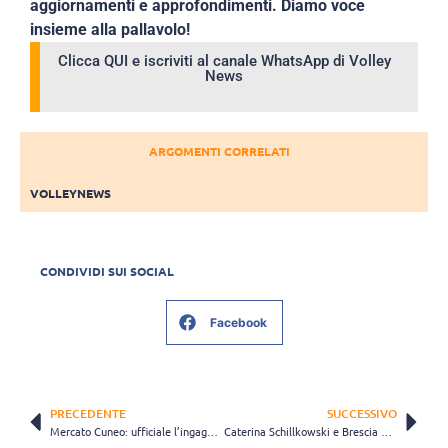
aggiornamenti e approfondimenti. Diamo voce
insieme alla pallavolo!
Clicca QUI e iscriviti al canale WhatsApp di Volley
News
ARGOMENTI CORRELATI
VOLLEYNEWS
CONDIVIDI SUI SOCIAL
Facebook
PRECEDENTE
SUCCESSIVO
Mercato Cuneo: ufficiale l’ingaggio di Poriya Hossein Khanzadeh
Caterina Schillkowski e Brescia avanti insieme: ufficiale il rinnovo della promettente palleggiatrice bellunese