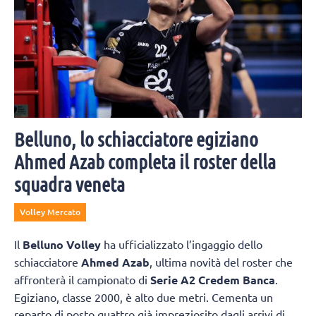
Belluno, lo schiacciatore egiziano
Ahmed Azab completa il roster della
squadra veneta
Volley Mercato
Il
Belluno Volley
ha ufficializzato l’ingaggio dello
schiacciatore
Ahmed Azab
, ultima novità del roster che
affronterà il campionato di
Serie A2 Credem Banca
.
Egiziano, classe 2000, è alto due metri. Cementa un
reparto di posto quattro già impreziosito dagli arrivi di