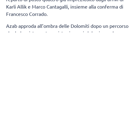
Karli Allik e Marco Cantagalli, insieme alla conferma di
Francesco Corrado.
Azab approda all’ombra delle Dolomiti dopo un percorso
che lo ha visto protagonista sia con i club, sia con la
maglia della propria Nazionale. Tra i pilastri dell’Egitto,
due estati fa ha preso parte ai
Giochi Olimpici
di Parigi,
dove si è confrontato con i migliori interpreti della scena
mondiale.
Cresciuto pallavolisticamente in patria, Azab si è messo
in luce con le maglie di Petrojet e Al Ahly, due tra le
realtà più blasonate del volley egiziano. Quindi, la scelta
di vivere un’esperienza in Qatar, in cui, nella scorsa
stagione, ha difeso i colori dell’Al-Rayyan, continuando il
proprio percorso di crescita in un contesto competitivo.
Sotto le volte della VHV Arena arriva un giocatore
completo, per la soddisfazione del direttore sportivo,