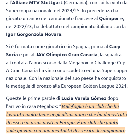
all’
Allianz MTV Stuttgart
(Germania), con cui ha vinto la
Supercoppa nazionale nel 2024/25. In precedenza ha
giocato un anno nel campionato francese al
Quimper
e,
nel 2022/23, ha debuttato nel campionato italiano con la
Igor Gorgonzola Novara
.
Si è formata come giocatrice in Spagna, prima al
Caep
Soría
e poi al
JAV Olímpico Gran Canaria
, la squadra
affrontata l’anno scorso dalla Megabox in Challenge Cup.
A Gran Canaria ha vinto uno scudetto ed una Supercoppa
nazionale. Con la nazionale del suo paese ha conquistato
la medaglia di bronzo alla European Golden League 2021.
Queste le prime parole di
Lucía Varela Gómez
dopo
l’arrivo in casa Megabox: “
Vallefoglia è un club che ha
lavorato molto bene negli ultimi anni e che ha dimostrato
di essere ai primi posti in Europa. È un club che punta
sulle giovani con una mentalità di crescita. Il campionato