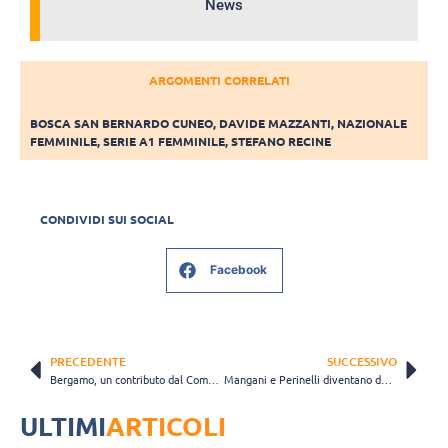
News
ARGOMENTI CORRELATI
BOSCA SAN BERNARDO CUNEO
,
DAVIDE MAZZANTI
,
NAZIONALE
FEMMINILE
,
SERIE A1 FEMMINILE
,
STEFANO RECINE
CONDIVIDI SUI SOCIAL
Facebook
PRECEDENTE
SUCCESSIVO
Bergamo, un contributo dal Comune per le società costrette a “migrare”
Mangani e Perinelli diventano dottoresse: la serie di laureate si allunga
ULTIMI
ARTICOLI