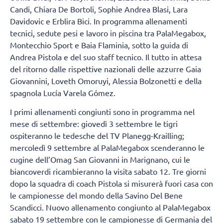
Candi, Chiara De Bortoli, Sophie Andrea Blasi, Lara
Davidovic e Erblira Bici. In programma allenamenti
tecnici, sedute pesi e lavoro in piscina tra PalaMegabox,
Montecchio Sport e Baia Flaminia, sotto la guida di
Andrea Pistola e del suo staff tecnico. Il tutto in attesa
del ritorno dalle rispettive nazionali delle azzurre Gaia
Giovannini, Loveth Omoruyi, Alessia Bolzonetti e della
spagnola Lucía Varela Gómez.
I primi allenamenti congiunti sono in programma nel
mese di settembre: giovedì 3 settembre le tigri
ospiteranno le tedesche del TV Planegg-Krailling;
mercoledì 9 settembre al PalaMegabox scenderanno le
cugine dell’Omag San Giovanni in Marignano, cui le
biancoverdi ricambieranno la visita sabato 12. Tre giorni
dopo la squadra di coach Pistola si misurerà fuori casa con
le campionesse del mondo della Savino Del Bene
Scandicci. Nuovo allenamento congiunto al PalaMegabox
sabato 19 settembre con le campionesse di Germania del