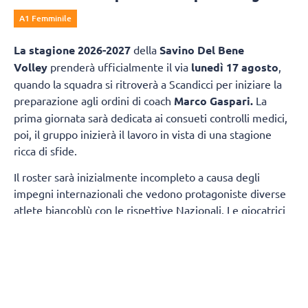
A1 Femminile
La
stagione 2026-2027
della
Savino Del Bene
Volley
prenderà ufficialmente il via
lunedì 17 agosto
,
quando la squadra si ritroverà a Scandicci per iniziare la
preparazione agli ordini di coach
Marco Gaspari.
La
prima giornata sarà dedicata ai consueti controlli medici,
poi, il gruppo inizierà il lavoro in vista di una stagione
ricca di sfide.
Il roster sarà inizialmente incompleto a causa degli
impegni internazionali che vedono protagoniste diverse
atlete biancoblù con le rispettive Nazionali. Le giocatrici
della prima squadra presenti fin dal primo giorno
saranno:
Sara Alberti, Martina Armini, Caterina
Bosetti, Sofia D'Odorico, Emma Graziani, Imma
Sirressi e Lise Van Hecke, mentre Maja Aleksic si
aggregherà al gruppo a partire dal 19 agosto.
A