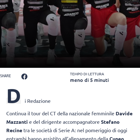
TEMPO DI LETTURA
SHARE
meno di 5 minuti
D
i Redazione
Continua il tour del CT della nazionale femminile
Davide
Mazzanti
e del dirigente accompagnatore
Stefano
Recine
tra le società di Serie A: nel pomeriggio di oggi
entrambi hanno assistito all’allenamento della
Cuneo