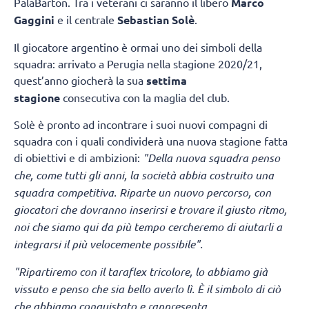
PalaBarton. Tra i veterani ci saranno il libero
Marco
Gaggini
e il centrale
Sebastian Solè
.
Il giocatore argentino è ormai uno dei simboli della
squadra: arrivato a Perugia nella stagione 2020/21,
quest’anno giocherà la sua
settima
stagione
consecutiva con la maglia del club.
Solè è pronto ad incontrare i suoi nuovi compagni di
squadra con i quali condividerà una nuova stagione fatta
di obiettivi e di ambizioni:
"Della nuova squadra penso
che, come tutti gli anni, la società abbia costruito una
squadra competitiva. Riparte un nuovo percorso, con
giocatori che dovranno inserirsi e trovare il giusto ritmo,
noi che siamo qui da più tempo cercheremo di aiutarli a
integrarsi il più velocemente possibile".
"Ripartiremo con il taraflex tricolore, lo abbiamo già
vissuto e penso che sia bello averlo lì.
È il simbolo di ciò
che abbiamo conquistato e rappresenta