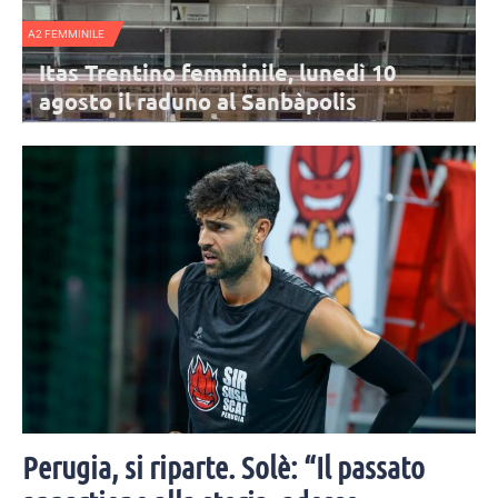
NAZIONALE FEMMINILE
tino femminile, lunedì 10
Nazionale B f
 raduno al Sanbàpolis
dalla Svezia 
Urbino
l'Itas Trentino sta per cominciare: l'appuntamento è
L'Italia di Parisi chiu
osto al Sanbàpolis. Presenti tutte le atlete in rosa,
3-2 contro la Svezia. 
combattuto è Obossa
Perugia, si riparte. Solè: “Il passato