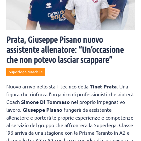
Prata, Giuseppe Pisano nuovo
assistente allenatore: “Un’occasione
che non potevo lasciar scappare”
Superlega Maschile
Nuovo arrivo nello staff tecnico della
Tinet Prata
. Una
figura che rinforza l’organico di professionisti che aiuterà
Coach
Simone Di Tommaso
nel proprio impegnativo
lavoro.
Giuseppe Pisano
fungerà da assistente
allenatore e porterà le proprie esperienze e competenze
al servizio del gruppo che affronterà la Superlega. Classe
’96 arriva da una stagione con la Prisma Taranto in A2 e
da quelle tra A3 e A2 con la sua squadra di casa ovvero la