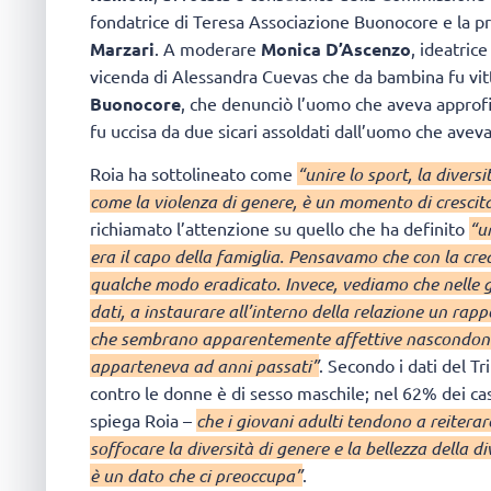
fondatrice di Teresa Associazione Buonocore e la p
Marzari
. A moderare
Monica D’Ascenzo
, ideatric
vicenda di Alessandra Cuevas che da bambina fu vit
Buonocore
, che denunciò l’uomo che aveva approfit
fu uccisa da due sicari assoldati dall’uomo che aveva 
Roia ha sottolineato come
“unire lo sport, la divers
come la violenza di genere, è un momento di crescita 
richiamato l’attenzione su quello che ha definito
“u
era il capo della famiglia. Pensavamo che con la cre
qualche modo eradicato. Invece, vediamo che nelle gi
dati, a instaurare all’interno della relazione un ra
che sembrano apparentemente affettive nascondono 
apparteneva ad anni passati”
. Secondo i dati del Tr
contro le donne è di sesso maschile; nel 62% dei cas
spiega Roia –
che i giovani adulti tendono a reiterar
soffocare la diversità di genere e la bellezza della 
è un dato che ci preoccupa”
.