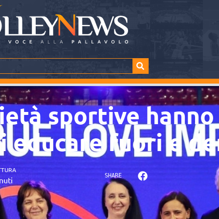
ietà sportive hanno 
i educare fuori e de
TTURA
SHARE
nuti