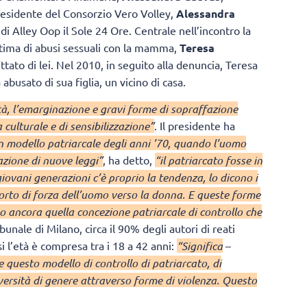
residente del Consorzio Vero Volley,
Alessandra
e di Alley Oop il Sole 24 Ore. Centrale nell’incontro la
tima di abusi sessuali con la mamma,
Teresa
tato di lei. Nel 2010, in seguito alla denuncia, Teresa
abusato di sua figlia, un vicino di casa.
ità, l’emarginazione e gravi forme di sopraffazione
culturale e di sensibilizzazione”
. Il presidente ha
n modello patriarcale degli anni ’70, quando l’uomo
azione di nuove leggi”
, ha detto,
“il patriarcato fosse in
ovani generazioni c’è proprio la tendenza, lo dicono i
pporto di forza dell’uomo verso la donna. E queste forme
ancora quella concezione patriarcale di controllo che
ibunale di Milano, circa il 90% degli autori di reati
i l’età è compresa tra i 18 a 42 anni:
“Significa
–
e questo modello di controllo di patriarcato, di
diversità di genere attraverso forme di violenza. Questo