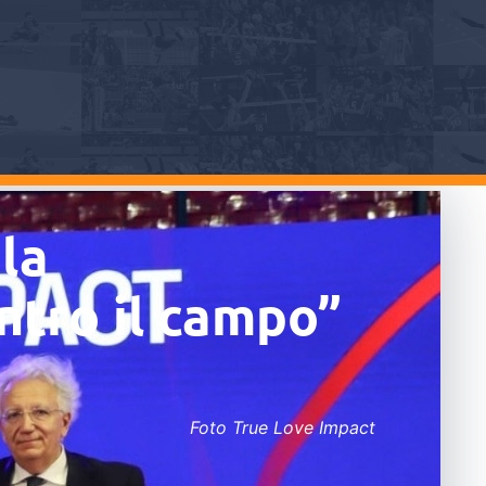
la
ntro il campo”
Foto True Love Impact