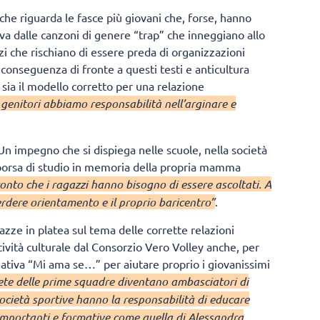
che riguarda le fasce più giovani che, forse, hanno
va dalle canzoni di genere “trap” che inneggiano allo
zzi che rischiano di essere preda di organizzazioni
Di conseguenza di fronte a questi testi e anticultura
o sia il modello corretto per una relazione
genitori abbiamo responsabilità nell’arginare e
n impegno che si dispiega nelle scuole, nella società
a borsa di studio in memoria della propria mamma
onto che i ragazzi hanno bisogno di essere ascoltati. A
perdere orientamento e il proprio baricentro”
.
zze in platea sul tema delle corrette relazioni
tività culturale dal Consorzio Vero Volley anche, per
iativa “Mi ama se…” per aiutare proprio i giovanissimi
atlete delle prime squadre diventano ambasciatori di
società sportive hanno la responsabilità di educare
e importanti e formative come quella di Alessandra