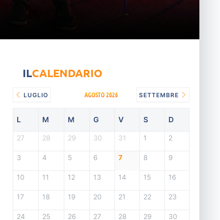
IL
CALENDARIO
AGOSTO 2026
LUGLIO
SETTEMBRE
L
M
M
G
V
S
D
27
28
29
30
31
1
2
3
4
5
6
7
8
9
10
11
12
13
14
15
16
17
18
19
20
21
22
23
24
25
26
27
28
29
30