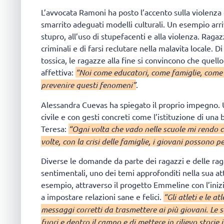
L’avvocata Ramoni ha posto l’accento sulla violenza 
smarrito adeguati modelli culturali. Un esempio arri
stupro, all’uso di stupefacenti e alla violenza. Raga
criminali e di farsi reclutare nella malavita locale. 
tossica, le ragazze alla fine si convincono che quell
affettiva:
“Noi come educatori, come famiglie, come 
prevenire questi fenomeni”
.
Alessandra Cuevas ha spiegato il proprio impegno. U
civile e con gesti concreti come l’istituzione di un
Teresa:
“Ogni volta che vado nelle scuole mi rendo c
volte, con la crisi delle famiglie, i giovani possono 
Diverse le domande da parte dei ragazzi e delle raga
sentimentali, uno dei temi approfonditi nella sua at
esempio, attraverso il progetto Emmeline con l’iniz
a impostare relazioni sane e felici.
“Gli atleti e le 
messaggi corretti da trasmettere ai più giovani. Le 
fuori e dentro il campo e di mettere in rilievo stori