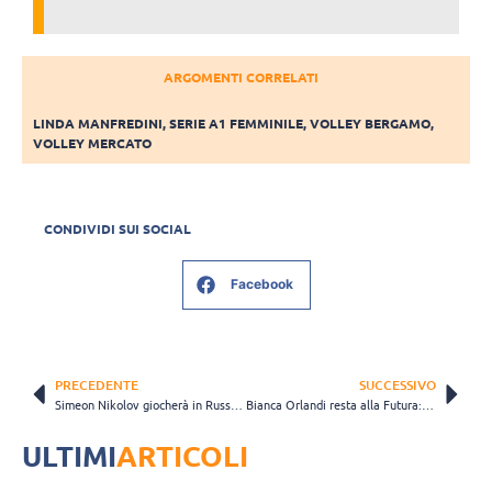
ARGOMENTI CORRELATI
LINDA MANFREDINI
,
SERIE A1 FEMMINILE
,
VOLLEY BERGAMO
,
VOLLEY MERCATO
CONDIVIDI SUI SOCIAL
Facebook
PRECEDENTE
SUCCESSIVO
Simeon Nikolov giocherà in Russia, ufficiale l’accordo con il Lokomotiv Novosibirsk
Bianca Orlandi resta alla Futura: “Ci sono i presupposti per fare una bellissima stagione”
ULTIMI
ARTICOLI