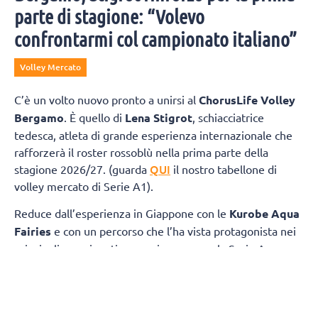
parte di stagione: “Volevo
confrontarmi col campionato italiano”
Volley Mercato
C’è un volto nuovo pronto a unirsi al
ChorusLife Volley
Bergamo
. È quello di
Lena Stigrot
, schiacciatrice
tedesca, atleta di grande esperienza internazionale che
rafforzerà il roster rossoblù nella prima parte della
QUI
stagione 2026/27. (guarda
il nostro tabellone di
volley mercato di Serie A1).
Reduce dall’esperienza in Giappone con le
Kurobe Aqua
Fairies
e con un percorso che l’ha vista protagonista nei
principali campionati europei, compresa la Serie A
italiana con Roma, Busto Arsizio e Cuneo, Stigrot sarà a
disposizione di coach Marcello Cervellin dall’inizio della
preparazione e vestirà la maglia di ChorusLife Volley
Bergamo fino all’avvio della
Major League americana
,