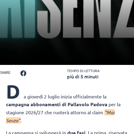
TEMPO DI LETTURA
SHARE
più di 5 minuti
D
a giovedì 2 luglio inizia ufficialmente la
campagna abbonamenti di Pallavolo Padova
per la
stagione 2026/27 che ruoterà attorno al claim
“Mai
Senza”
.
La campagna si svilupperà in
due fasi
. La prima, riservata