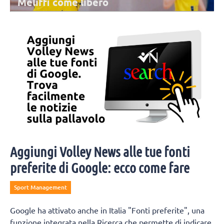
Meliffi come libero
A Riccione, a completare il gruppo delle atlete confermate dalla
passata stagione, c'è Alessia Ricci, classe 2001: farà il libero insieme
ad Arianna Meliffi.
Aggiungi Volley News alle tue fonti
preferite di Google: ecco come fare
Sport Management
Google ha attivato anche in Italia "Fonti preferite", una
funzione integrata nella Ricerca che permette di indicare