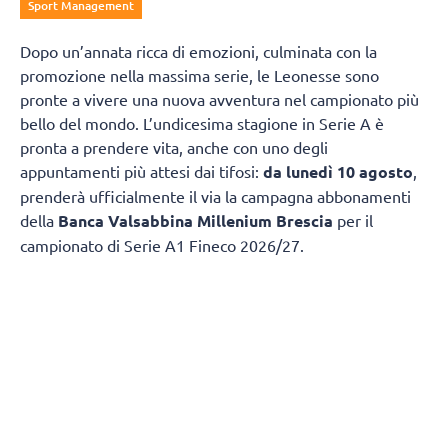
Sport Management
Dopo un’annata ricca di emozioni, culminata con la
promozione nella massima serie, le Leonesse sono
pronte a vivere una nuova avventura nel campionato più
bello del mondo. L’undicesima stagione in Serie A è
pronta a prendere vita, anche con uno degli
appuntamenti più attesi dai tifosi:
da lunedì 10 agosto
,
prenderà ufficialmente il via la campagna abbonamenti
della
Banca Valsabbina Millenium Brescia
per il
campionato di Serie A1 Fineco 2026/27.
Il filo conduttore della campagna sarà
“Una stagione
spettacolare”
, un invito a vivere ogni partita dal vivo e a
essere protagonisti di un campionato che si preannuncia
ricco di emozioni e sfide con le grandi campionesse della
Serie A1.
La campagna abbonamenti si articolerà in più fasi per
premiare i tifosi più fedeli e offrire condizioni